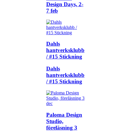
Design Days, 2-
7 feb
Dahls
hantverksklubb
/ #15 Stickning
Dahls
hantverksklubb
/ #15 Stickning
Paloma Design
Studio,
föreläsning 3