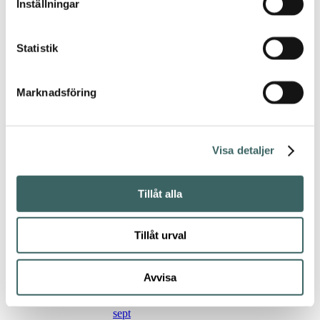
Inställningar
Art & Design,
18 sept
Statistik
Art & Design,
18 sept
Marknadsföring
Visa detaljer
Dahls
hantverksklubb
/ #10 Stickning
Tillåt alla
Dahls
hantverksklubb
Tillåt urval
/ #10 Stickning
Avvisa