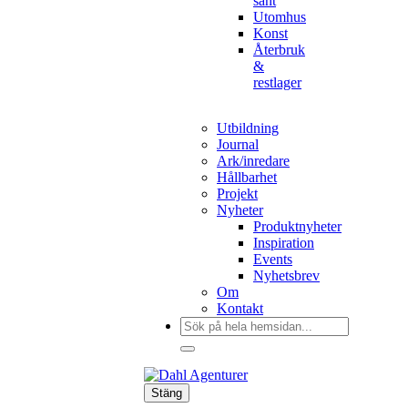
sånt
Utomhus
Konst
Återbruk
&
restlager
Utbildning
Journal
Ark/inredare
Hållbarhet
Projekt
Nyheter
Produktnyheter
Inspiration
Events
Nyhetsbrev
Om
Kontakt
Sök
efter:
Stäng