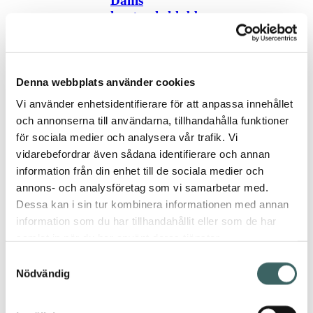
Dahls
hantverksklubb
/ #11 Stickning
Dahls
hantverksklubb
Denna webbplats använder cookies
/ #11 Stickning
Vi använder enhetsidentifierare för att anpassa innehållet
och annonserna till användarna, tillhandahålla funktioner
för sociala medier och analysera vår trafik. Vi
vidarebefordrar även sådana identifierare och annan
Dahls
information från din enhet till de sociala medier och
Helgmarknad,
annons- och analysföretag som vi samarbetar med.
12-13 oktober
Dessa kan i sin tur kombinera informationen med annan
information som du har tillhandahållit eller som de har
Dahls
samlat in när du har använt deras tjänster.
Helgmarknad,
12-13 oktober
Samtyckesval
Nödvändig