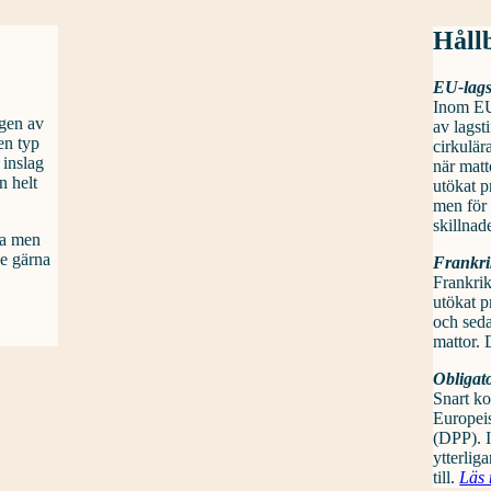
Håll
EU-lags
Inom EU
ngen av
av lagst
en typ
cirkulär
 inslag
när matt
n helt
utökat p
men för
skillnad
na men
de gärna
Frankri
Frankrik
utökat p
och seda
mattor. 
Obligato
Snart k
Europeis
(DPP). I
ytterlig
till.
Läs 