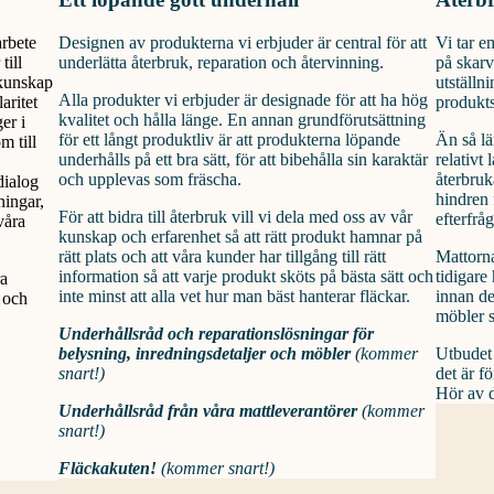
arbete
Designen av produkterna vi erbjuder är central för att
Vi tar e
till
underlätta återbruk, reparation och återvinning.
på skarv
 kunskap
utställn
Alla produkter vi erbjuder är designade för att ha hög
aritet
produkt
kvalitet och hålla länge. En annan grundförutsättning
er i
för ett långt produktliv är att produkterna löpande
Än så lä
m till
underhålls på ett bra sätt, för att bibehålla sin karaktär
relativt
och upplevas som fräscha.
återbruk
dialog
hindren 
ningar,
För att bidra till återbruk vill vi dela med oss av vår
efterfrå
våra
kunskap och erfarenhet så att rätt produkt hamnar på
rätt plats och att våra kunder har tillgång till rätt
Mattorna
information så att varje produkt sköts på bästa sätt och
tidigare 
ra
inte minst att alla vet hur man bäst hanterar fläckar.
innan de
i och
möbler s
Underhållsråd och reparationslösningar för
belysning, inredningsdetaljer och möbler
(kommer
Utbudet 
snart!)
det är f
Hör av di
Underhållsråd från våra mattleverantörer
(kommer
snart!)
Fläckakuten!
(kommer snart!)