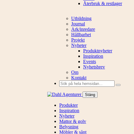
Återbruk & restlager
Utbildning
Journal
Ark/inredare
Hållbarhet
Projekt
Nyheter
Produktnyheter
Inspiration
Events
Nyhetsbrev
Om
Kontakt
Sök
efter:
Stäng
Produkter
Inspiration
Nyheter
Mattor & golv
Belysning
Möbler & sånt