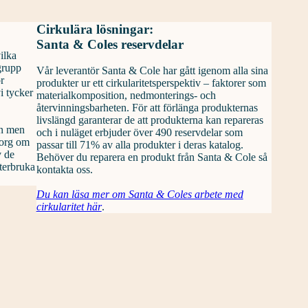
Cirkulära lösningar:
Santa & Coles reservdelar
ilka
grupp
Vår leverantör Santa & Cole har gått igenom alla sina
r
produkter ur ett cirkularitetsperspektiv – faktorer som
i tycker
materialkomposition, nedmonterings- och
återvinningsbarheten. För att förlänga produkternas
livslängd garanterar de att produkterna kan repareras
an men
och i nuläget erbjuder över 490 reservdelar som
sorg om
passar till 71% av alla produkter i deras katalog.
v de
Behöver du reparera en produkt från Santa & Cole så
återbruka
kontakta oss.
Du kan läsa mer om Santa & Coles arbete med
cirkularitet här
.