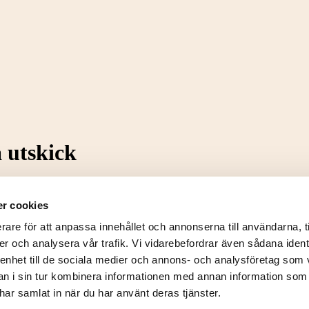
 utskick
minarier samt vara säker på att du inte missar någon fin produktnyhet – all
älvklart kan du när som helst avregistrera dig, ifall du nu skulle ångra di
r cookies
rare för att anpassa innehållet och annonserna till användarna, t
er och analysera vår trafik. Vi vidarebefordrar även sådana ident
ål och ska lämnas oförändrat.
 enhet till de sociala medier och annons- och analysföretag som 
 i sin tur kombinera informationen med annan information som
e har samlat in när du har använt deras tjänster.
mina personuppgifter utifrån vår
dataskyddspolicy.
*