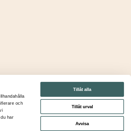
t levererat direkt till din mailkorg? Såklart du
g.
Tillåt alla
illhandahålla
ifierare och
Tillåt urval
vi
 du har
Avvisa