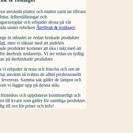
mot använda plattor och mattor samt tar tillvara
bitar, felbeställningar och
ingsexemplar och erbjuder dessa på vår
sida under rubriken
Återbruk & restlager
.
nge är utbudet av redan brukade produkter
 lågt, men vi räknar med att andelen
ade produkter kommer att öka i takt med att
för återbruk undanröjs. Vi ser redan en tydlig
gan på återbrukade produkter.
 vi erbjuder är rena och fräscha och om de
har använts så tvättas de alltid professionellt
 levereras. Samma sak gäller de lampor och
om vi lägger upp på denna sida.
förändras och uppdateras kontinuerligt och
örst till kvarn som gäller för samtliga produkter.
g till oss för priser och info!