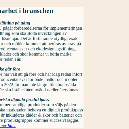
barhet i branschen
tiftning på gång
 pågår förberedelserna för implementeringen
iftning som ska stötta utvecklingen av
a lösningar. Det är fortfarande otydligt exakt
or och möbler kommer att beröras av krav på
roducentansvar och ekodesignlagstiftning,
 kläder och skor kommer vi börja märka
er redan i år.
ke går före
e har valt att gå före och har idag redan infört
roducentansvar för både mattor och möbler
n 2022 får man inte längre förstöra osålda
De ska i stället återanvändas eller återvinnas.
riska digitala produktpass
ommer samtliga produkter som säljs på den
ka marknaden behöva ett digitalt produktpass
 år inkluderas kläder & skor och batterier och
are produktgrupper kommer succesivt läggas
mer här!