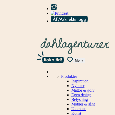
Meny
Produkter
Inspiration
Nyheter
Mattor & golv
Egen design
Belysning
Möbler & sånt
Utomhus
Konst