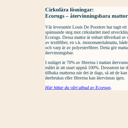
Cirkulära lösningar:
Ecorugs – återvinningsbara mattor
Vår leverantör Louis De Poortere har tagit ett
spännande steg mot cirkularitet med utveckli
Ecorugs. Dessa mattor är enbart tillverkad av 
av textilfiber, en s.k. monomaterialmatta, både
och varp är av polyesterfibrer. Detta gör matta
återvinningsbar.
I nuläget är 70% av fibrerna i mattan återvun
målet är att snart uppnå 100%. Dessutom tar 
tillbaka mattorna när det är dags, så att de kan
återbrukas eller fibrerna kan återvinnas igen.
Här hittar du vårt utbud av Ecorugs
.