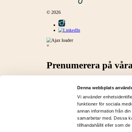
© 2026
×
Prenumerera på våra
Vill du få inbjudningar till våra events och se
vill! Fyll bara i din e-postadress här nedan. Sj
Denna webbplats använde
Phone
Vi använder enhetsidentifie
funktioner för sociala medi
Detta fält används för valideringsändam
annan information från din
E-post
*
samarbetar med. Dessa kan
Samtycke
*
tillhandahållit eller som d
Jag samtycker till att ni behandlar 