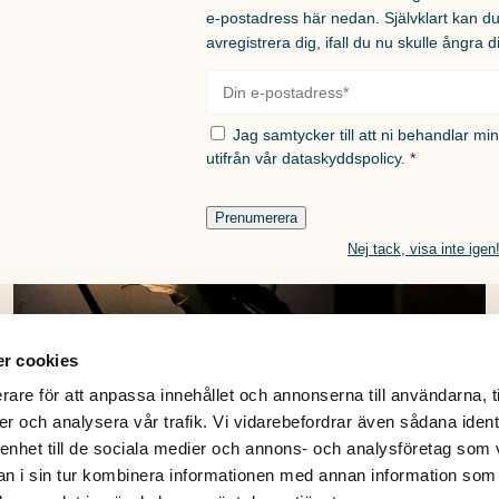
e-postadress här nedan. Självklart kan d
avregistrera dig, ifall du nu skulle ångra d
Bordslampor
E-
post
*
Samtycke
*
Jag samtycker till att ni behandlar mi
utifrån vår
dataskyddspolicy.
*
Prenumerera
Nej tack, visa inte igen
r cookies
Vägg & sänglampor
rare för att anpassa innehållet och annonserna till användarna, t
er och analysera vår trafik. Vi vidarebefordrar även sådana ident
 enhet till de sociala medier och annons- och analysföretag som 
 i sin tur kombinera informationen med annan information som