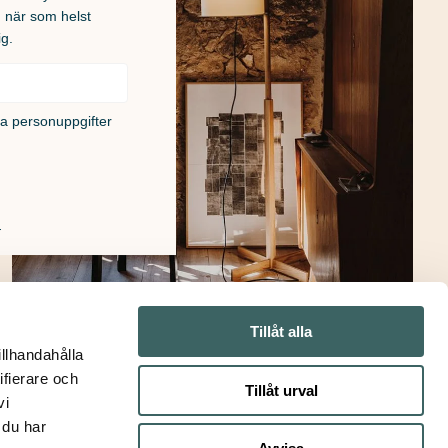
u när som helst
ig.
na personuppgifter
!
Tillåt alla
Golvlampor
illhandahålla
ifierare och
Tillåt urval
vi
 du har