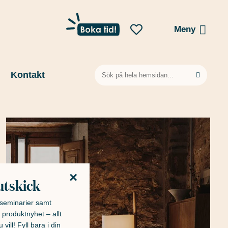
Meny
Sök
Kontakt
efter:
×
utskick
h seminarier samt
 produktnyhet – allt
 vill! Fyll bara i din