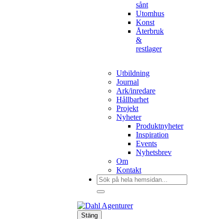
sånt
Utomhus
Konst
Återbruk
&
restlager
Utbildning
Journal
Ark/inredare
Hållbarhet
Projekt
Nyheter
Produktnyheter
Inspiration
Events
Nyhetsbrev
Om
Kontakt
Sök
efter:
Stäng