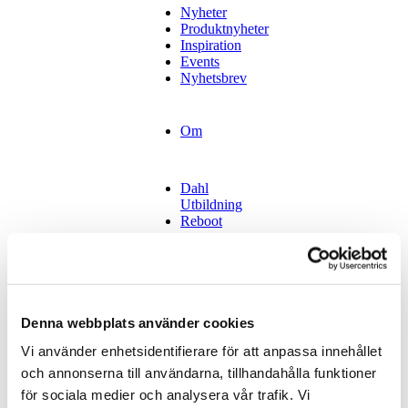
Nyheter
Produktnyheter
Inspiration
Events
Nyhetsbrev
Om
Dahl
Utbildning
Reboot
Kontakt
Tidsbokning
Stockholm
Denna webbplats använder cookies
Tidsbokning
Göteborg
Vi använder enhetsidentifierare för att anpassa innehållet
Tidsbokning
Malmö
och annonserna till användarna, tillhandahålla funktioner
Hyr vår lokal
för sociala medier och analysera vår trafik. Vi