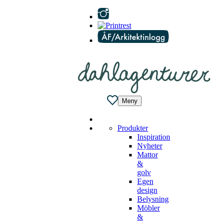
Meny
Produkter
Inspiration
Nyheter
Mattor
&
golv
Egen
design
Belysning
Möbler
&