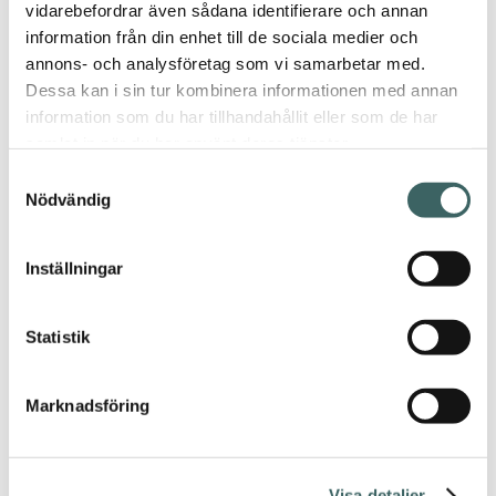
vidarebefordrar även sådana identifierare och annan
information från din enhet till de sociala medier och
annons- och analysföretag som vi samarbetar med.
Dessa kan i sin tur kombinera informationen med annan
information som du har tillhandahållit eller som de har
samlat in när du har använt deras tjänster.
Hem
/
Events
/ Save
the dates!
Samtyckesval
Nödvändig
Save the
dates!
Inställningar
Vi längtar (nästan)
redan till hösten då
Statistik
vi ställer ut och
äntligen får ordna
sociala roligheter för
er igen. Som vi
Marknadsföring
längtat.
Vi inviger officiellt
vårt konstsamarbete
Visa detaljer