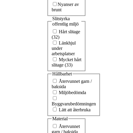
Nyanser av
brunt
Slitstyrka
offentlig miljö
Hårt slitage
(32)
Länkhjul
under
arbetsplatser
Mycket hårt
slitage (33)
Hållbarhet
Återvunnet garn /
baksida
Miljöbedömda
Byggvarubedömningen
Lätt att återbruka
Material
Återvunnet
garn / baksida