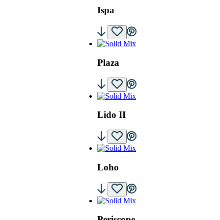
Ispa
Plaza
Lido II
Loho
Periscope