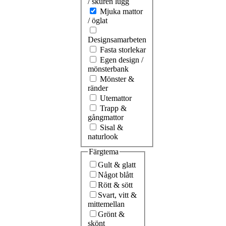
/ skuren lugg
Mjuka mattor
/ öglat
Designsamarbeten
Fasta storlekar
Egen design /
mönsterbank
Mönster &
ränder
Utemattor
Trapp &
gångmattor
Sisal &
naturlook
Färgtema
Gult & glatt
Något blått
Rött & sött
Svart, vitt &
mittemellan
Grönt &
skönt