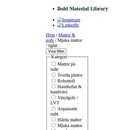
Hem
/
Mattor &
golv
/ Mjuka mattor
/ öglat
Visa filter
Kategori
Mattor på
rulle
Textila plattor
Robottuft
Handtuftat &
handvävt
Vinylgolv /
LVT
Anpassade
mått
Hårda mattor
Mjuka mattor