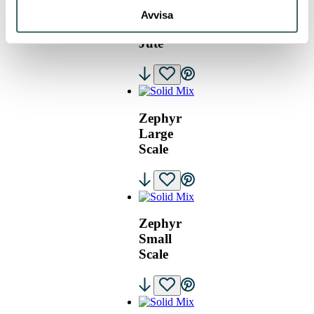
Avvisa
Zephyr
Jute
Zephyr
Large
Scale
Zephyr
Small
Scale