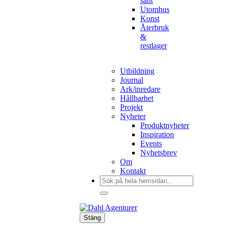
sånt
Utomhus
Konst
Återbruk
&
restlager
Utbildning
Journal
Ark/inredare
Hållbarhet
Projekt
Nyheter
Produktnyheter
Inspiration
Events
Nyhetsbrev
Om
Kontakt
Sök
efter:
Stäng