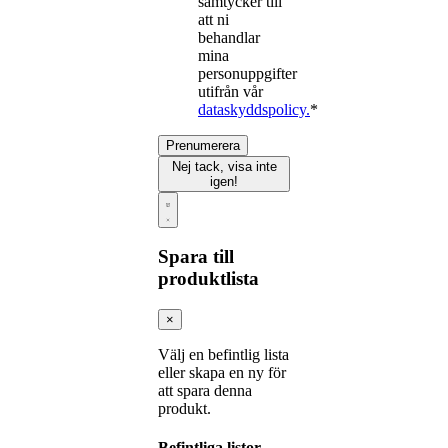
samtycker till
att ni
behandlar
mina
personuppgifter
utifrån vår
dataskyddspolicy.
*
Prenumerera
Nej tack, visa inte
igen!
Spara till
produktlista
×
Välj en befintlig lista
eller skapa en ny för
att spara denna
produkt.
Befintliga listor