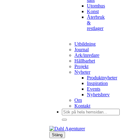
sånt
Utomhus
Konst
Återbruk
&
restlager
Utbildning
Journal
Ark/inredare
Hållbarhet
Projekt
Nyheter
Produktnyheter
Inspiration
Events
Nyhetsbrev
Om
Kontakt
Sök
efter:
Stäng