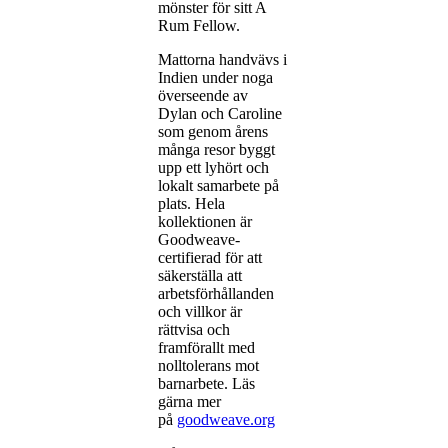
mönster för sitt A
Rum Fellow.
Mattorna handvävs i
Indien under noga
överseende av
Dylan och Caroline
som genom årens
många resor byggt
upp ett lyhört och
lokalt samarbete på
plats. Hela
kollektionen är
Goodweave-
certifierad för att
säkerställa att
arbetsförhållanden
och villkor är
rättvisa och
framförallt med
nolltolerans mot
barnarbete. Läs
gärna mer
på
goodweave.org