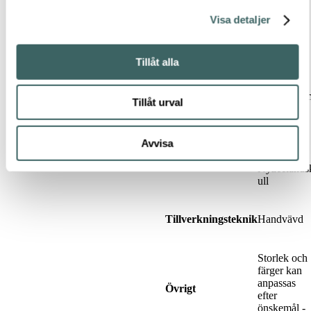
Visa detaljer
140x200 /
170x240 /
200x250 /
200x300 /
Tillåt alla
Mått
250x300 /
250x350 /
300x400 c
Tillåt urval
(eller enligt
önskemål)
Avvisa
100%
Material
Nyzeeländs
ull
Handvävd
Tillverkningsteknik
Storlek och
färger kan
anpassas
Övrigt
efter
önskemål -