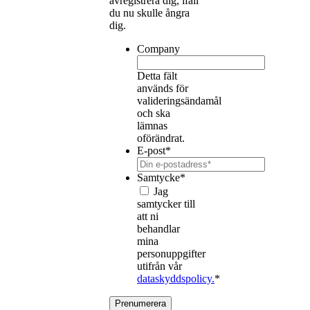
avregistrera dig, ifall
du nu skulle ångra
dig.
Company
Detta fält
används för
valideringsändamål
och ska
lämnas
oförändrat.
E-post
*
Samtycke
*
Jag
samtycker till
att ni
behandlar
mina
personuppgifter
utifrån vår
dataskyddspolicy.
*
Prenumerera