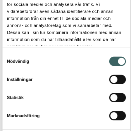
något som både
för sociala medier och analysera vår trafik. Vi
Caroline och Dylan
vidarebefordrar även sådana identifierare och annan
tyckte passade
perfekt in på dem,
information från din enhet till de sociala medier och
då de inte riktigt vill
annons- och analysföretag som vi samarbetar med.
vara som alla andra
Dessa kan i sin tur kombinera informationen med annan
utan göra saker på
sitt sätt.
information som du har tillhandahållit eller som de har
samlat in när du har använt deras tjänster.
Samtyckesval
Nödvändig
Tillgänglig i dessa
format:
Inställningar
Fasta
mått
Statistik
Eget
Marknadsföring
mått
Info