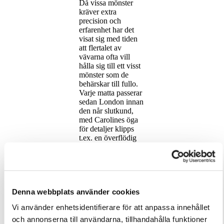
Då vissa mönster
kräver extra
precision och
erfarenhet har det
visat sig med tiden
att flertalet av
vävarna ofta vill
hålla sig till ett visst
mönster som de
behärskar till fullo.
Varje matta passerar
sedan London innan
den når slutkund,
med Carolines öga
för detaljer klipps
t.ex. en överflödig
tråd bort innan den
slutligen skickas
vidare till oss (dig).
”A rum fellow” är
ett gammaldags
Denna webbplats använder cookies
brittiskt uttryck för
Vi använder enhetsidentifierare för att anpassa innehållet
en udda person, eller
lite av en outsider –
och annonserna till användarna, tillhandahålla funktioner