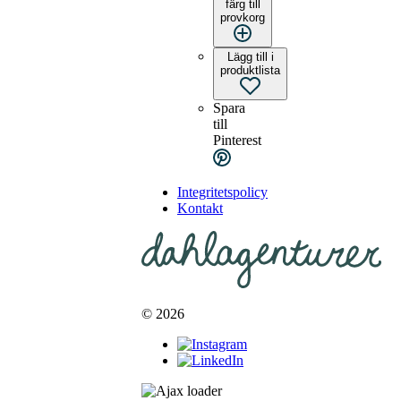
färg till
provkorg
Lägg till i
produktlista
Spara
till
Pinterest
Integritetspolicy
Kontakt
© 2026