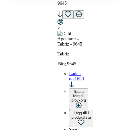
9645
×
Tabriz
Färg 9645
Ladda
ned bild
Spara
färg till
provkorg
Lägg till i
produktlista
Spara