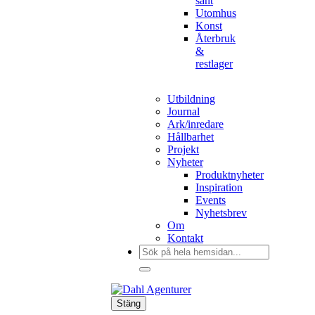
sånt
Utomhus
Konst
Återbruk
&
restlager
Utbildning
Journal
Ark/inredare
Hållbarhet
Projekt
Nyheter
Produktnyheter
Inspiration
Events
Nyhetsbrev
Om
Kontakt
Sök
efter:
Stäng