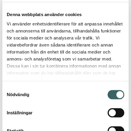
återvunnen)
Denna webbplats använder cookies
Anti-slip
Baksida
Vi använder enhetsidentifierare för att anpassa innehållet
och annonserna till användarna, tillhandahålla funktioner
3mm
för sociala medier och analysera vår trafik. Vi
Totalhöjd
vidarebefordrar även sådana identifierare och annan
information från din enhet till de sociala medier och
1500g/m²
Garnvikt
annons- och analysföretag som vi samarbetar med.
Dessa kan i sin tur kombinera informationen med annan
information som du har tillhandahållit eller som de har
Fungerar
Ja
med
samlat in när du har använt deras tjänster.
golvvärme
Samtyckesval
Nödvändig
Louis de
Leverantör
Poortere
Inställningar
Tekniska filer
& dokument
Teknisk
Statistik