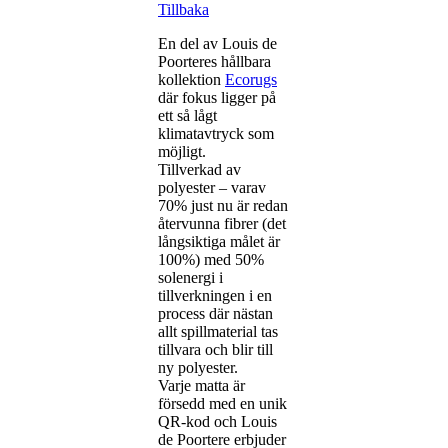
Tillbaka
En del av Louis de
Poorteres hållbara
kollektion
Ecorugs
där fokus ligger på
ett så lågt
klimatavtryck som
möjligt.
Tillverkad av
polyester – varav
70% just nu är redan
återvunna fibrer (det
långsiktiga målet är
100%) med 50%
solenergi i
tillverkningen i en
process där nästan
allt spillmaterial tas
tillvara och blir till
ny polyester.
Varje matta är
försedd med en unik
QR-kod och Louis
de Poortere erbjuder