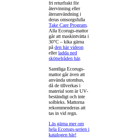
fri returfrakt för
återvinning eller
återanvändning i
deras omsorgsfulla
Take Care Program
.
Alla Ecorugs-mattor
går att maskintvätta i
30°C – kika gärna
på
den här videon
eller
ladda ned
skötselråden här
.
Samtliga Ecorugs-
mattor går även att
använda utomhus,
då de tillverkas i
material som är UV-
beständigt och inte
solbleks. Mattorna
rekommenderas att
tas in vid regn.
Läs gärna mer om
hela Ecorugs-serien i
katalogen här!