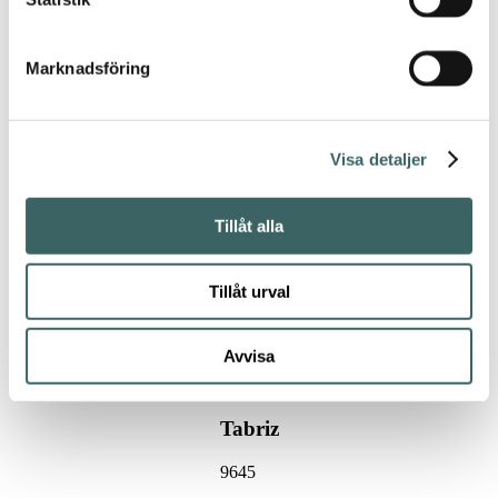
spec
Katalog
Ecorugs
2026
Skötselråd &
Marknadsföring
läggningsanvisning
Skötselråd
Färgskala Tabriz
Visa detaljer
Använd
för att
lägga till färgen i din
Tillåt alla
provkorg.
Ladda
ned färgen med
hjälp av
Lägg till i
din moodboard med
Tillåt urval
hjälp av
Avvisa
Tabriz
9645