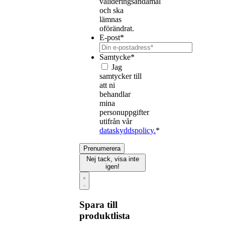
valideringsändamål
och ska
lämnas
oförändrat.
E-post
*
Samtycke
*
Jag
samtycker till
att ni
behandlar
mina
personuppgifter
utifrån vår
dataskyddspolicy.
*
Prenumerera
Nej tack, visa inte
igen!
Spara till
produktlista