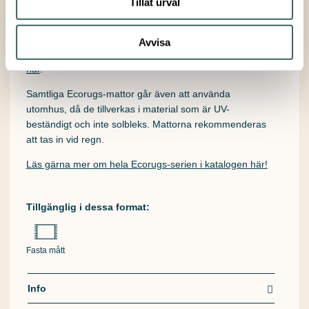
Tillåt urval
återanvändning i deras omsorgsfulla
Take Care
Program
.
Alla Ecorugs-mattor går att maskintvätta i 30°C – kika
Avvisa
gärna på
den här videon
eller
ladda ned skötselråden
här
.
Samtliga Ecorugs-mattor går även att använda
utomhus, då de tillverkas i material som är UV-
beständigt och inte solbleks. Mattorna rekommenderas
att tas in vid regn.
Läs gärna mer om hela Ecorugs-serien i katalogen här!
Tillgänglig i dessa format:
Fasta mått
Info