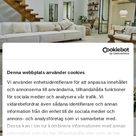
Denna webbplats använder cookies
Vi använder enhetsidentifierare för att anpassa innehållet
och annonserna till användarna, tillhandahålla funktioner
för sociala medier och analysera vår trafik. Vi
vidarebefordrar även sådana identifierare och annan
×
information från din enhet till de sociala medier och
Prenumerera på våra utskick
annons- och analysföretag som vi samarbetar med.
Vill du få inbjudningar till våra events och
Dessa kan i sin tur kombinera informationen med annan
seminarier samt vara säker på att du inte missar
information som du har tillhandahållit eller som de har
någon fin produktnyhet – allt levererat direkt till