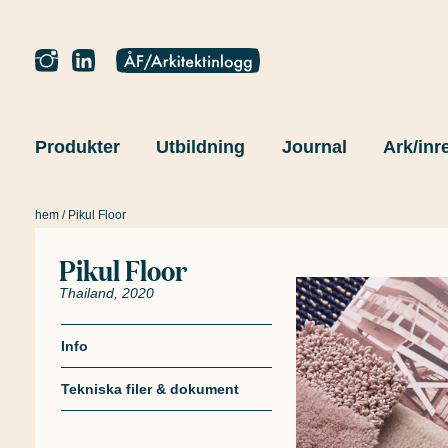
Produkter
Utbildning
Journal
Ark/inr
hem
/ Pikul Floor
Pikul Floor
Tillbaka
Thailand, 2020
Info
Tekniska filer & dokument