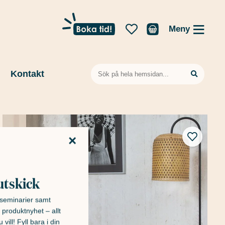
Meny
Sök
Kontakt
efter:
×
utskick
h seminarier samt
 produktnyhet – allt
 vill! Fyll bara i din