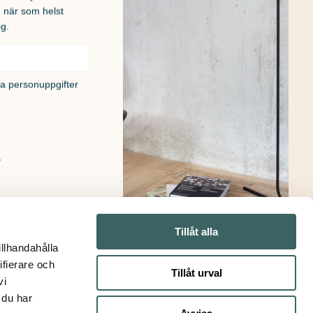
u när som helst
ig.
na personuppgifter
!
Tillåt alla
illhandahålla
ifierare och
Tillåt urval
vi
 du har