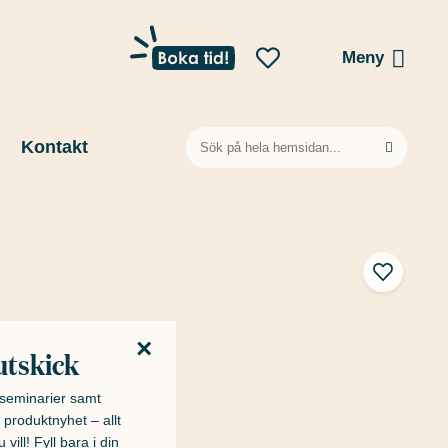
Meny
Sök
Kontakt
efter:
×
utskick
h seminarier samt
 produktnyhet – allt
 vill! Fyll bara i din