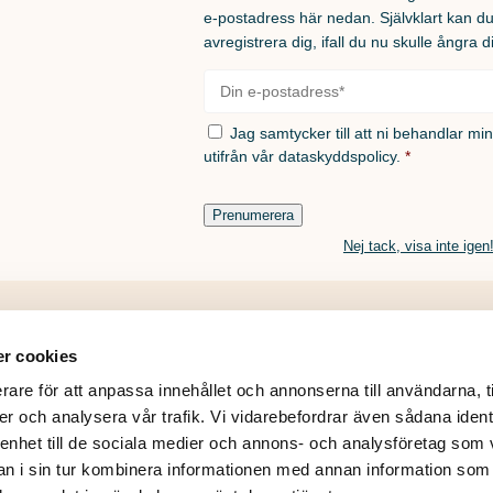
e-postadress här nedan. Självklart kan d
avregistrera dig, ifall du nu skulle ångra d
E-
post
*
Samtycke
*
Jag samtycker till att ni behandlar mi
utifrån vår
dataskyddspolicy.
*
Prenumerera
Nej tack, visa inte igen
r cookies
rare för att anpassa innehållet och annonserna till användarna, t
er och analysera vår trafik. Vi vidarebefordrar även sådana ident
© 2026
 enhet till de sociala medier och annons- och analysföretag som 
 i sin tur kombinera informationen med annan information som