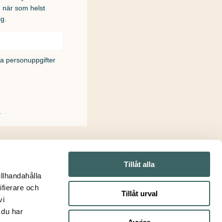
u när som helst
ig.
na personuppgifter
!
Tillåt alla
illhandahålla
ifierare och
Tillåt urval
vi
 du har