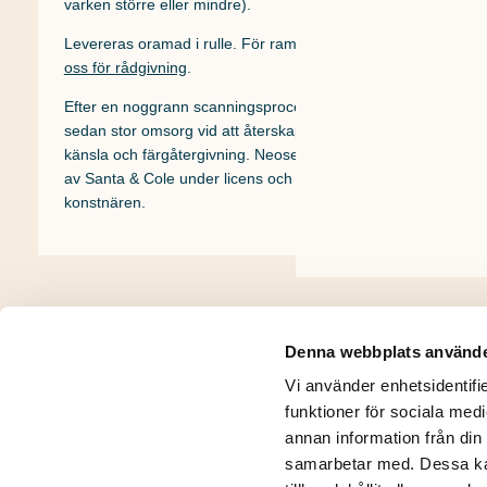
varken större eller mindre).
Levereras oramad i rulle. För ramalternativ –
kontakta
oss för
rådgivning
.
Efter en noggrann scanningsprocess av originalet läggs
sedan stor omsorg vid att återskapa originalets detaljer,
känsla och färgåtergivning. Neoseries trycks i Barcelona
av Santa & Cole under licens och royalty utgår alltid till
konstnären.
Denna webbplats använde
Vi använder enhetsidentifie
funktioner för sociala medi
Integritetspolicy
Kontakt
annan information från din
samarbetar med. Dessa kan