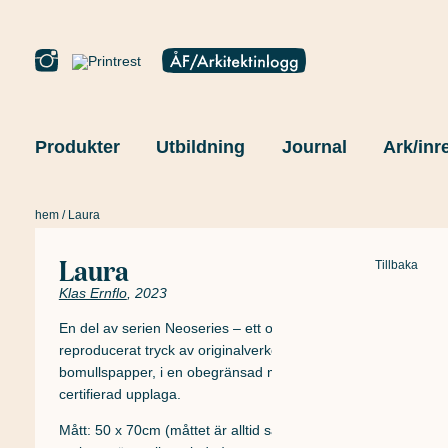
Produkter
Utbildning
Journal
Ark/inr
hem
/ Laura
Laura
Tillbaka
Klas Ernflo
, 2023
En del av serien Neoseries – ett omsorgsfullt
reproducerat tryck av originalverket på fint
bomullspapper, i en obegränsad men numrerad samt
certifierad upplaga.
Mått: 50 x 70cm (måttet är alltid samma som originalets,