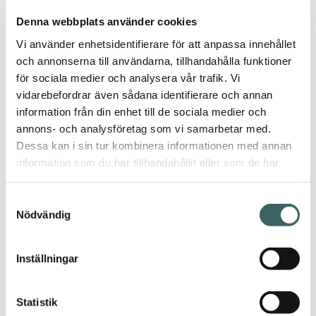
Denna webbplats använder cookies
Nyheter
Produktnyheter
Vi använder enhetsidentifierare för att anpassa innehållet
Inspiration
och annonserna till användarna, tillhandahålla funktioner
Events
för sociala medier och analysera vår trafik. Vi
Nyhetsbrev
vidarebefordrar även sådana identifierare och annan
information från din enhet till de sociala medier och
Om
annons- och analysföretag som vi samarbetar med.
Dessa kan i sin tur kombinera informationen med annan
information som du har tillhandahållit eller som de har
Dahl
Utbildning
samlat in när du har använt deras tjänster.
Reboot
Samtyckesval
Nödvändig
Kontakt
Tidsbokning
Stockholm
Inställningar
Tidsbokning
Göteborg
Tidsbokning
Statistik
Malmö