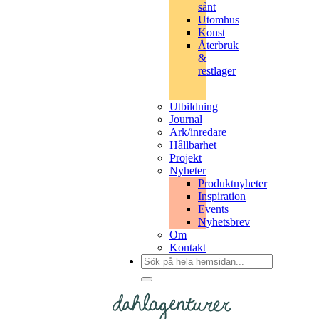
sånt
Utomhus
Konst
Återbruk
&
restlager
Utbildning
Journal
Ark/inredare
Hållbarhet
Projekt
Nyheter
Produktnyheter
Inspiration
Events
Nyhetsbrev
Om
Kontakt
Sök
efter: