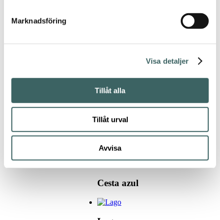
Hyr vår lokal
Marknadsföring
Visa detaljer
Hem
/
Konst
/ Klas
Ernflo
Tillåt alla
Tillåt urval
Bus Stop
Bell
Avvisa
Cesta azul