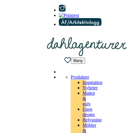
Meny
Produkter
Inspiration
Nyheter
Mattor
&
golv
Egen
design
Belysning
Möbler
&