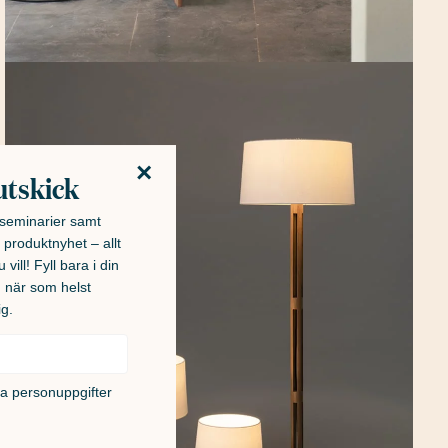
×
utskick
h seminarier samt
 produktnyhet – allt
 vill! Fyll bara i din
u när som helst
ig.
na personuppgifter