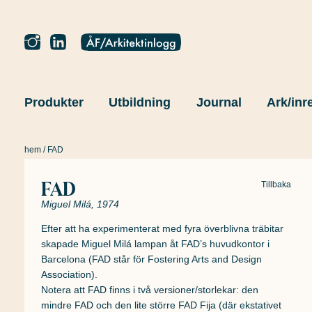
Produkter
Utbildning
Journal
Ark/inr
hem
/ FAD
FAD
Tillbaka
Miguel Milá, 1974
Efter att ha experimenterat med fyra överblivna träbitar
skapade Miguel Milá lampan åt FAD’s huvudkontor i
Barcelona (FAD står för Fostering Arts and Design
Association).
Notera att FAD finns i två versioner/storlekar: den
mindre FAD och den lite större FAD Fija (där ekstativet