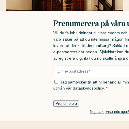
Prenumerera på våra 
Vill du få inbjudningar till våra events oc
vara säker på att du inte missar någon fin
levererat direkt till din mailkorg? Såklart du
e-postadress här nedan. Självklart kan d
avregistrera dig, ifall du nu skulle ångra d
E-
post
*
Samtycke
*
Jag samtycker till att ni behandlar mi
utifrån vår
dataskyddspolicy.
*
Prenumerera
Nej tack, visa inte igen