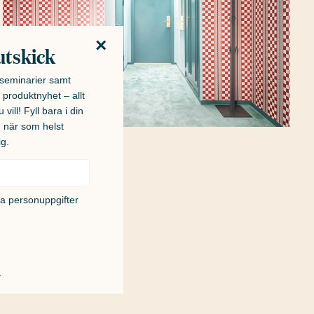
×
utskick
h seminarier samt
 produktnyhet – allt
 vill! Fyll bara i din
u när som helst
ig.
na personuppgifter
!