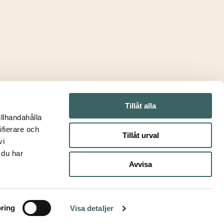
NOOTKA
»
Tillåt alla
illhandahålla
ifierare och
Tillåt urval
vi
 du har
Avvisa
ring
Visa detaljer