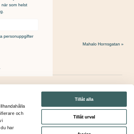
u när som helst
ig.
na personuppgifter
Mahalo Hornsgatan
»
!
Tillåt alla
illhandahålla
ifierare och
Tillåt urval
vi
 du har