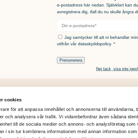
e-postadress här nedan. Självklart kan d
avregistrera dig, ifall du nu skulle ångra d
E-
post
*
Samtycke
*
Jag samtycker till att ni behandlar mi
utifrån vår
dataskyddspolicy.
*
Prenumerera
Nej tack, visa inte igen
r cookies
© 2026
rare för att anpassa innehållet och annonserna till användarna, t
er och analysera vår trafik. Vi vidarebefordrar även sådana ident
 enhet till de sociala medier och annons- och analysföretag som 
 i sin tur kombinera informationen med annan information som