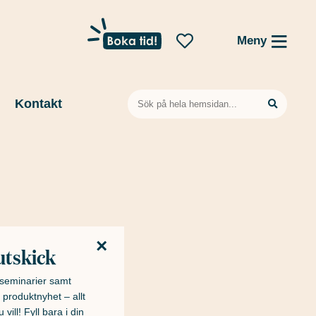
Meny
Sök
Kontakt
efter:
×
utskick
h seminarier samt
 produktnyhet – allt
 vill! Fyll bara i din