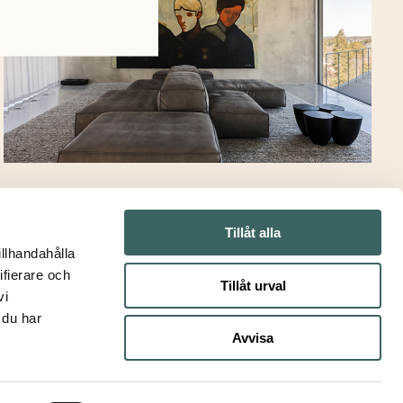
Byredo
»
Tillåt alla
illhandahålla
ifierare och
Tillåt urval
vi
 du har
Avvisa