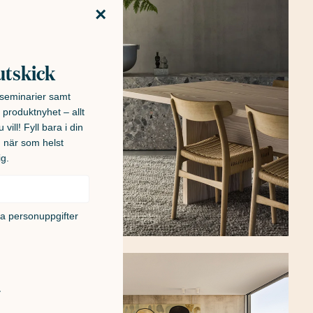
×
utskick
h seminarier samt
 produktnyhet – allt
 vill! Fyll bara i din
u när som helst
ig.
na personuppgifter
!