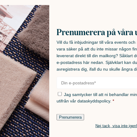
Prenumerera på våra 
Vill du få inbjudningar till våra events oc
vara säker på att du inte missar någon fin
levererat direkt till din mailkorg? Såklart du
e-postadress här nedan. Självklart kan d
avregistrera dig, ifall du nu skulle ångra d
E-
post
*
Samtycke
*
Jag samtycker till att ni behandlar mi
utifrån vår
dataskyddspolicy.
*
Prenumerera
Nej tack, visa inte igen