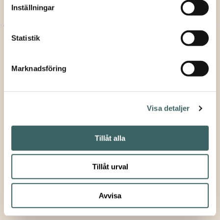
Inställningar
«
Bambino’s
Brogårdaskolan
»
Statistik
Marknadsföring
Visa detaljer
© 2026
Tillåt alla
Integritetspolicy
Kontakt
Tillåt urval
Avvisa