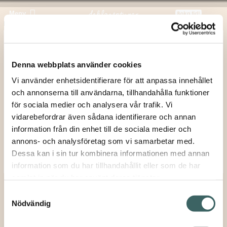
Meny
Hem
/
Projekt
/ Bonnierhuset
Bonnierhuset
Denna webbplats använder cookies
Fotograf:
Marta Mytych
Vi använder enhetsidentifierare för att anpassa innehållet
och annonserna till användarna, tillhandahålla funktioner
Stad:
Stockholm
för sociala medier och analysera vår trafik. Vi
Produkter i projektet:
vidarebefordrar även sådana identifierare och annan
information från din enhet till de sociala medier och
2606
Gala
annons- och analysföretag som vi samarbetar med.
Dessa kan i sin tur kombinera informationen med annan
Trípode
information som du har tillhandahållit eller som de har
samlat in när du har använt deras tjänster.
Samtyckesval
Nödvändig