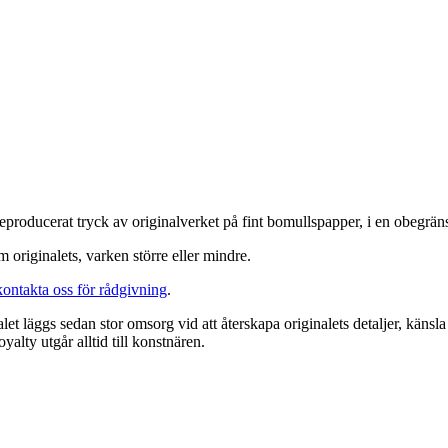
 reproducerat tryck av originalverket på fint bomullspapper, i en obegrä
 originalets, varken större eller mindre.
kontakta oss för
rådgivning
.
et läggs sedan stor omsorg vid att återskapa originalets detaljer, känsla
alty utgår alltid till konstnären.