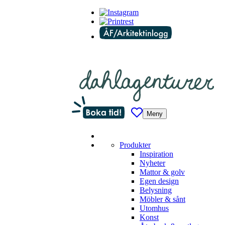
Meny
Produkter
Inspiration
Nyheter
Mattor & golv
Egen design
Belysning
Möbler & sånt
Utomhus
Konst