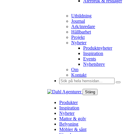
Återbruk & restlager
Utbildning
Journal
Ark/inredare
Hållbarhet
Projekt
Nyheter
Produktnyheter
Inspiration
Events
Nyhetsbrev
Om
Kontakt
Sök
efter:
Stäng
Produkter
Inspiration
Nyheter
Mattor & golv
Belysning
Möbler & sånt