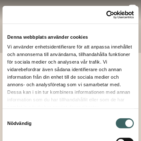
Meny
Denna webbplats använder cookies
Vi använder enhetsidentifierare för att anpassa innehållet
och annonserna till användarna, tillhandahålla funktioner
för sociala medier och analysera vår trafik. Vi
vidarebefordrar även sådana identifierare och annan
hem
/ TMC
×
information från din enhet till de sociala medier och
Prenumerera på våra utskick
annons- och analysföretag som vi samarbetar med.
TMC
Tillbaka
Vill du få inbjudningar till våra events och
Dessa kan i sin tur kombinera informationen med annan
seminarier samt vara säker på att du inte missar
Miguel Milá, 1961
information som du har tillhandahållit eller som de har
någon fin produktnyhet – allt levererat direkt till
samlat in när du har använt deras tjänster.
din mailkorg? Såklart du vill! Fyll bara i din e-
Info
Samtyckesval
postadress här nedan. Självklart kan du när som
Nödvändig
helst avregistrera dig, ifall du nu skulle ångra
Tekniska filer & dokument
dig.
E-