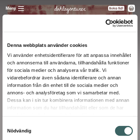
Meny
Denna webbplats använder cookies
Vi använder enhetsidentifierare för att anpassa innehållet
och annonserna till användarna, tillhandahålla funktioner
för sociala medier och analysera vår trafik. Vi
vidarebefordrar även sådana identifierare och annan
×
information från din enhet till de sociala medier och
Prenumerera på våra utskick
annons- och analysföretag som vi samarbetar med.
Vill du få inbjudningar till våra events och
Dessa kan i sin tur kombinera informationen med annan
seminarier samt vara säker på att du inte missar
information som du har tillhandahållit eller som de har
någon fin produktnyhet – allt levererat direkt till
samlat in när du har använt deras tjänster.
din mailkorg? Såklart du vill! Fyll bara i din e-
Samtyckesval
postadress här nedan. Självklart kan du när som
Nödvändig
helst avregistrera dig, ifall du nu skulle ångra
dig.