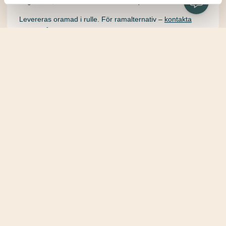
originalets, varken större eller mindre).
Levereras oramad i rulle. För ramalternativ –
kontakta
oss för
rådgivning
.
Efter en noggrann scanningsprocess av originalet läggs
sedan stor omsorg vid att återskapa originalets detaljer,
känsla och färgåtergivning. Neoseries trycks i Barcelona
av Santa & Cole under licens och royalty utgår alltid till
konstnären.
© 2026