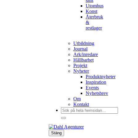
sånt
Utomhus
Konst
Återbruk
&
restlager
Utbildning
Journal
Ark/inredare
Hållbarhet
Projekt
Nyheter
Produktnyheter
Inspiration
Events
Nyhetsbrev
Om
Kontakt
Sök
efter:
Stäng