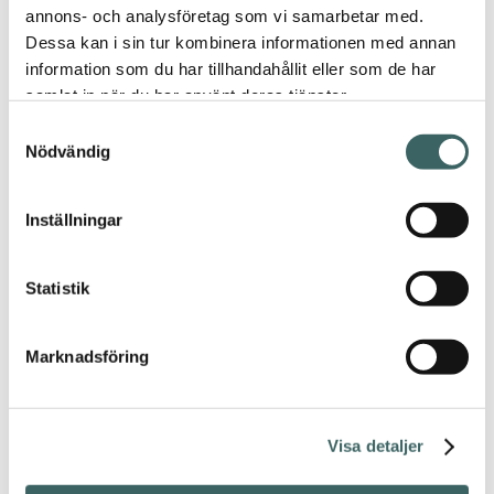
annons- och analysföretag som vi samarbetar med.
Dessa kan i sin tur kombinera informationen med annan
information som du har tillhandahållit eller som de har
samlat in när du har använt deras tjänster.
Samtyckesval
Nödvändig
hem
/ Sparkling Tea
Inställningar
Sparkling
Statistik
Tea
Tillbaka
Marknadsföring
Info
Visa detaljer
Ekologiskt
grönt