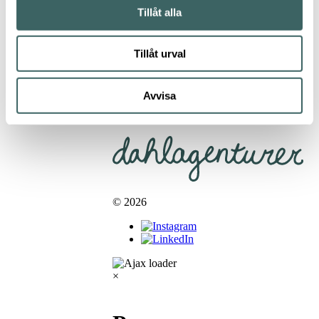
Gunpowder-
Tillåt alla
te,
Ingredienser
timutpeppar,
bergamott,
Tillåt urval
rabarber,
och fläder.
Avvisa
Integritetspolicy
Kontakt
© 2026
×