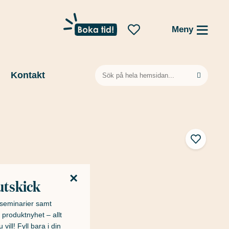
Meny
Sök
Kontakt
efter:
×
utskick
h seminarier samt
 produktnyhet – allt
 vill! Fyll bara i din