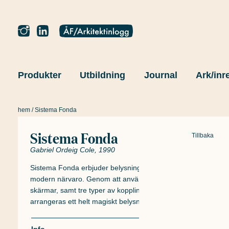
Produkter
Utbildning
Journal
Ark/inr
hem
/ Sistema Fonda
Sistema Fonda
Tillbaka
Gabriel Ordeig Cole, 1990
Sistema Fonda erbjuder belysning genom en helt
modern närvaro. Genom att använda set av en eller tre
skärmar, samt tre typer av kopplingar mellan dem,
arrangeras ett helt magiskt belysningssystem.