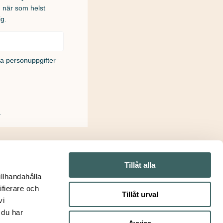
u när som helst
ig.
na personuppgifter
!
Tillåt alla
illhandahålla
ifierare och
Tillåt urval
vi
 du har