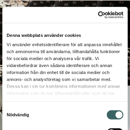
Denna webbplats använder cookies
Vi använder enhetsidentifierare för att anpassa innehållet
och annonserna till användarna, tillhandahålla funktioner
för sociala medier och analysera vår trafik. Vi
vidarebefordrar även sådana identifierare och annan
×
information från din enhet till de sociala medier och
Prenumerera på våra utskick
annons- och analysföretag som vi samarbetar med.
Vill du få inbjudningar till våra events och
Dessa kan i sin tur kombinera informationen med annan
seminarier samt vara säker på att du inte missar
information som du har tillhandahållit eller som de har
någon fin produktnyhet – allt levererat direkt till
samlat in när du har använt deras tjänster.
din mailkorg? Såklart du vill! Fyll bara i din e-
Samtyckesval
postadress här nedan. Självklart kan du när som
Nödvändig
helst avregistrera dig, ifall du nu skulle ångra
dig.