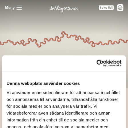
Meny
Denna webbplats använder cookies
Vi använder enhetsidentifierare för att anpassa innehållet
och annonserna till användarna, tillhandahålla funktioner
för sociala medier och analysera vår trafik. Vi
hem
/ Red Pencil Trail I
vidarebefordrar även sådana identifierare och annan
×
Red Pencil Trail I
information från din enhet till de sociala medier och
Prenumerera på våra utskick
Tillbaka
annons- och analysföretag som vi samarbetar med.
Enrique Barro
, 2024