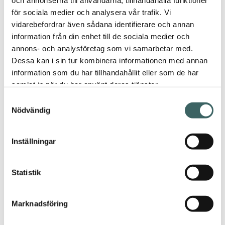
och annonserna till användarna, tillhandahålla funktioner
för sociala medier och analysera vår trafik. Vi
vidarebefordrar även sådana identifierare och annan
information från din enhet till de sociala medier och
annons- och analysföretag som vi samarbetar med.
Dessa kan i sin tur kombinera informationen med annan
information som du har tillhandahållit eller som de har
samlat in när du har använt deras tjänster.
Samtyckesval
Ramón
Nödvändig
Tillbaka
Inställningar
Ramón Bigas, 1975
Statistik
Info
Marknadsföring
B: 45 / H: 75
/ D: 46 cm
Mått
(sitthöjd 44