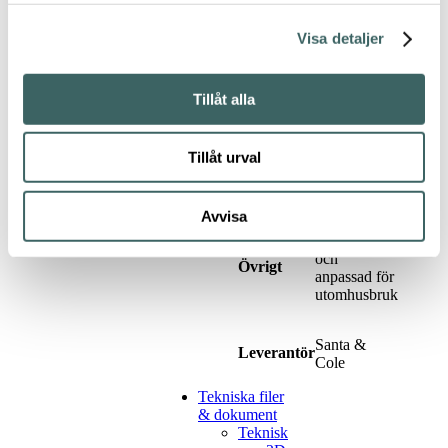
cm)
Visa detaljer
Vitlackat
metallstativ
Tillåt alla
med
sits/rygg av
Material
syntetisk
rotting i
Tillåt urval
natur eller
vitt.
Avvisa
Stapelbar
och
Övrigt
anpassad för
utomhusbruk
Santa &
Leverantör
Cole
Tekniska filer
& dokument
Teknisk