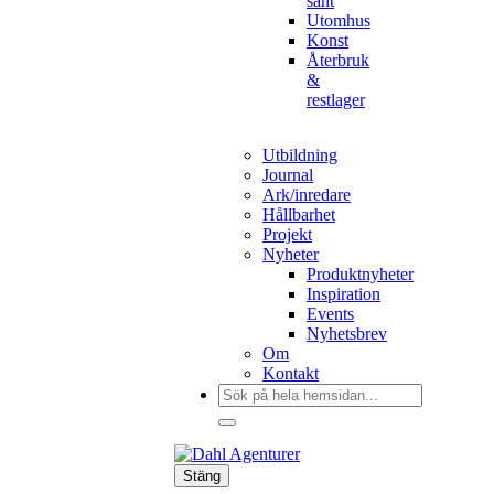
sånt
Utomhus
Konst
Återbruk
&
restlager
Utbildning
Journal
Ark/inredare
Hållbarhet
Projekt
Nyheter
Produktnyheter
Inspiration
Events
Nyhetsbrev
Om
Kontakt
Sök
efter:
Stäng