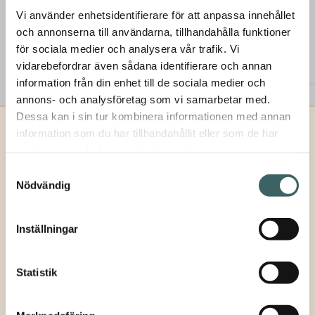
Vi använder enhetsidentifierare för att anpassa innehållet
och annonserna till användarna, tillhandahålla funktioner
för sociala medier och analysera vår trafik. Vi
vidarebefordrar även sådana identifierare och annan
×
information från din enhet till de sociala medier och
Prenumerera på våra utskick
annons- och analysföretag som vi samarbetar med.
Vill du få inbjudningar till våra events och
Dessa kan i sin tur kombinera informationen med annan
seminarier samt vara säker på att du inte missar
information som du har tillhandahållit eller som de har
någon fin produktnyhet – allt levererat direkt till
samlat in när du har använt deras tjänster.
hem
/ People Around
din mailkorg? Såklart du vill! Fyll bara i din e-
Samtyckesval
postadress här nedan. Självklart kan du när som
People Around
Nödvändig
Tillbaka
helst avregistrera dig, ifall du nu skulle ångra
dig.
Galofré, Carmen, 2023
E-
Inställningar
En del av serien Neoseries – ett omsorgsfullt
post
*
reproducerat tryck av originalverket på fint
Samtycke
*
bomullspapper, i en obegränsad men numrerad samt
Statistik
Jag samtycker till att ni behandlar mina
certifierad upplaga.
personuppgifter utifrån vår
dataskyddspolicy.
Mått: 80 x 160cm (måttet är alltid samma som
*