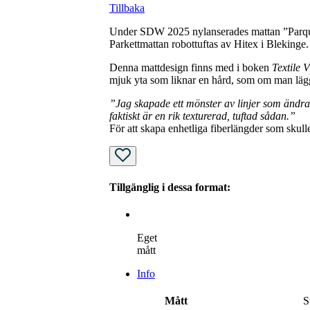
Tillbaka
Under SDW 2025 nylanserades mattan ”Parque
Parkettmattan robottuftas av Hitex i Blekinge. 
Denna mattdesign finns med i boken
Textile V
mjuk yta som liknar en hård, som om man lägger
”Jag skapade ett mönster av linjer som ändrar
faktiskt är en rik texturerad, tuftad sådan.”
För att skapa enhetliga fiberlängder som skulle
Tillgänglig i dessa format:
Eget
mått
Info
S
Mått