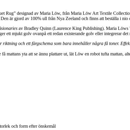
t Rug” designad av Maria Löw, från Maria Löw Art Textile Collectio
Den är gjord av 100% ull från Nya Zeeland och finns att beställa i nio o
isionaries
av Bradley Quinn (Laurence King Publishing). Maria Löws ”p
 ett mjukt golv ovanpå ett redan existerande golv eller integrerar det 
 riktning och ett färgschema som bara innehåller några få toner. Effe
 få mattans yta att se ännu plattare ut, lät Löw en robot tufta mattan, a
torlek och form efter önskemål