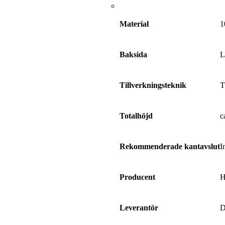
1
Material
L
Baksida
T
Tillverkningsteknik
c
Totalhöjd
I
Rekommenderade kantavslut
H
Producent
D
Leverantör