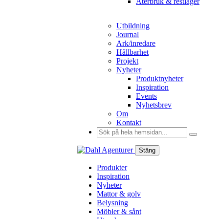
Återbruk & restlager
Utbildning
Journal
Ark/inredare
Hållbarhet
Projekt
Nyheter
Produktnyheter
Inspiration
Events
Nyhetsbrev
Om
Kontakt
Sök
efter:
Stäng
Produkter
Inspiration
Nyheter
Mattor & golv
Belysning
Möbler & sånt