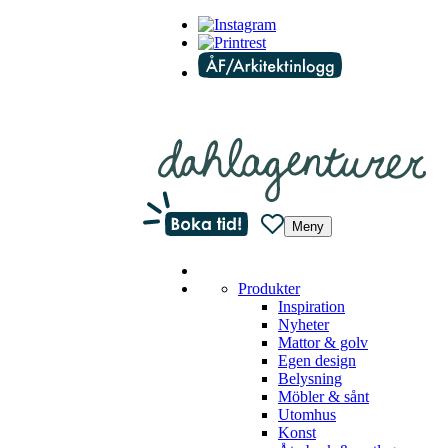
Meny
Produkter
Inspiration
Nyheter
Mattor & golv
Egen design
Belysning
Möbler & sånt
Utomhus
Konst