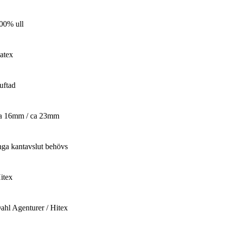
00% ull
atex
uftad
a 16mm / ca 23mm
nga kantavslut behövs
itex
ahl Agenturer / Hitex