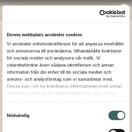
Meny
Denna webbplats använder cookies
hem
/ Moaré Liviana
Vi använder enhetsidentifierare för att anpassa innehållet
och annonserna till användarna, tillhandahålla funktioner
Moaré Liviana
Tillbaka
för sociala medier och analysera vår trafik. Vi
Antoni Arola, 2017
vidarebefordrar även sådana identifierare och annan
×
information från din enhet till de sociala medier och
Prenumerera på våra utskick
Info
annons- och analysföretag som vi samarbetar med.
Vill du få inbjudningar till våra events och
Dessa kan i sin tur kombinera informationen med annan
seminarier samt vara säker på att du inte missar
Tekniska filer & dokument
information som du har tillhandahållit eller som de har
någon fin produktnyhet – allt levererat direkt till
samlat in när du har använt deras tjänster.
din mailkorg? Såklart du vill! Fyll bara i din e-
Samtyckesval
postadress här nedan. Självklart kan du när som
Nödvändig
helst avregistrera dig, ifall du nu skulle ångra
dig.
E-