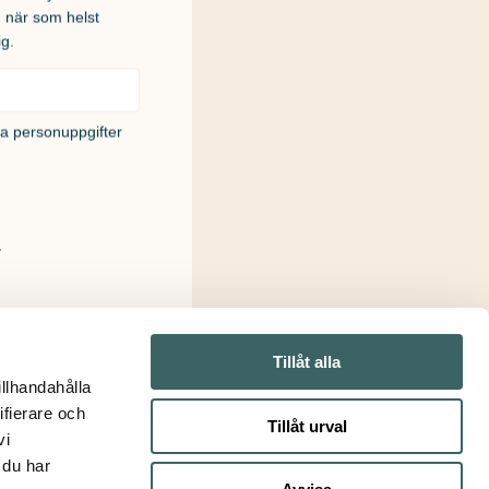
u när som helst
ig.
na personuppgifter
!
Tillåt alla
illhandahålla
ifierare och
Tillåt urval
vi
 du har