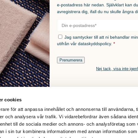
e-postadress här nedan. Självklart kan d
avregistrera dig, ifall du nu skulle ångra d
E-
post
*
Samtycke
*
Jag samtycker till att ni behandlar mi
utifrån vår
dataskyddspolicy.
*
Prenumerera
Nej tack, visa inte igen
r cookies
rare för att anpassa innehållet och annonserna till användarna, t
er och analysera vår trafik. Vi vidarebefordrar även sådana ident
 enhet till de sociala medier och annons- och analysföretag som 
© 2026
 i sin tur kombinera informationen med annan information som