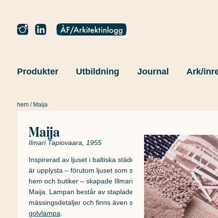
Produkter
Utbildning
Journal
Ark/inr
hem
/ Maija
Maija
Tillbaka
Ilmari Tapiovaara, 1955
Inspirerad av ljuset i baltiska städer, där gatorna knappt
är upplysta – förutom ljuset som strålar genom fönstren i
hem och butiker – skapade Illmari Tapiovaara serien
Maija. Lampan består av staplade metallskivor med
mässingsdetaljer och finns även som
bordslampa
och
golvlampa
.