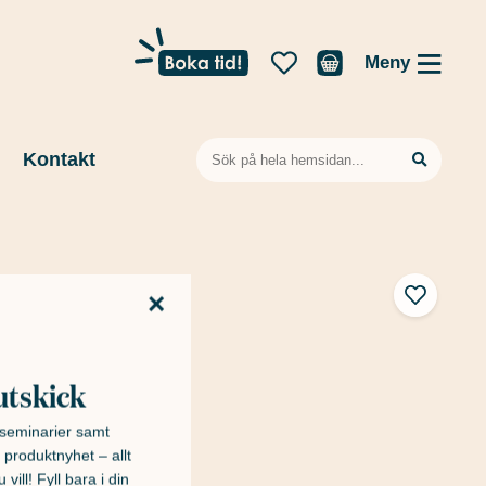
Meny
Sök
Kontakt
efter:
×
utskick
h seminarier samt
 produktnyhet – allt
 vill! Fyll bara i din