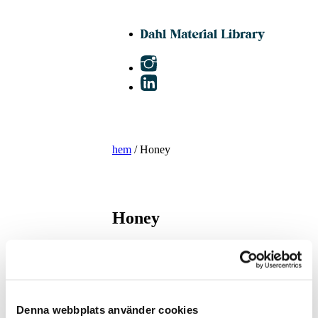
hem
/ Honey
Honey
Tillbaka
Rya av ull- och
linblandning –
klicka här för hela
Denna webbplats använder cookies
ullfärgskalan
som