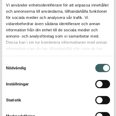
man kan utgå från.
Vi använder enhetsidentifierare för att anpassa innehållet
och annonserna till användarna, tillhandahålla funktioner
för sociala medier och analysera vår trafik. Vi
vidarebefordrar även sådana identifierare och annan
Tillgänglig i dessa
format:
information från din enhet till de sociala medier och
annons- och analysföretag som vi samarbetar med.
Dessa kan i sin tur kombinera informationen med annan
Eget
information som du har tillhandahållit eller som de har
mått
samlat in när du har använt deras tjänster.
Info
Samtyckesval
Nödvändig
Storlek
och form
Mått
efter
önskemål
Inställningar
Ull & lin
Material
Statistik
Latex
Baksida
Marknadsföring