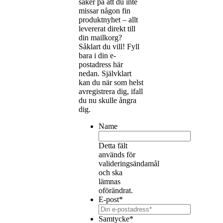
säker på att du inte
missar någon fin
produktnyhet – allt
levererat direkt till
din mailkorg?
Såklart du vill! Fyll
bara i din e-
postadress här
nedan. Självklart
kan du när som helst
avregistrera dig, ifall
du nu skulle ångra
dig.
Name
Detta fält
används för
valideringsändamål
och ska
lämnas
oförändrat.
E-post
*
Samtycke
*