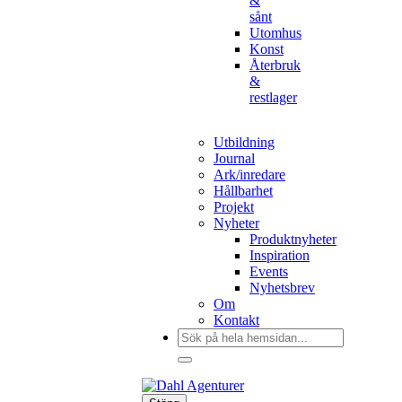
&
sånt
Utomhus
Konst
Återbruk
&
restlager
Utbildning
Journal
Ark/inredare
Hållbarhet
Projekt
Nyheter
Produktnyheter
Inspiration
Events
Nyhetsbrev
Om
Kontakt
Sök
efter: