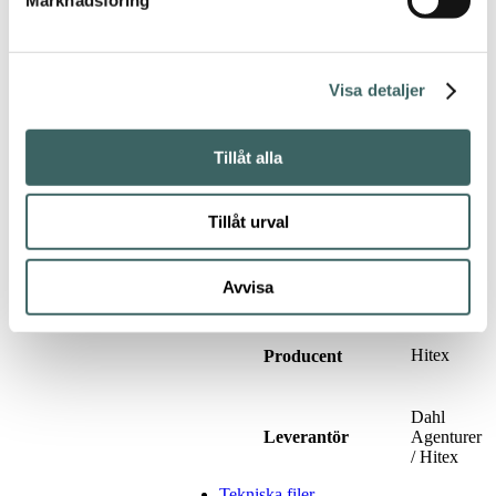
Tuftad
Tillverkningsteknik
Visa detaljer
ca 31mm
Totalhöjd
Tillåt alla
2436g/m²
Garnvikt
Tillåt urval
Inga
Rekommenderade
kantavslut
kantavslut
Avvisa
behövs
Hitex
Producent
Dahl
Leverantör
Agenturer
/ Hitex
Tekniska filer