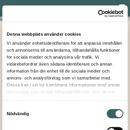
Meny
Denna webbplats använder cookies
hem
/ Fluffy Mohair – Ljusblå FM308
Vi använder enhetsidentifierare för att anpassa innehållet
och annonserna till användarna, tillhandahålla funktioner
Fluffy Mohair – Ljusblå
Tillbaka
för sociala medier och analysera vår trafik. Vi
FM308
vidarebefordrar även sådana identifierare och annan
×
information från din enhet till de sociala medier och
Prenumerera på våra utskick
Detta lyxiga och mjuka mohairgarn är från Sydafrika och
annons- och analysföretag som vi samarbetar med.
finns i många läckra och matchande färger. Dess fluffiga
Vill du få inbjudningar till våra events och
Dessa kan i sin tur kombinera informationen med annan
och ljuvliga garn består av 78% Mohair 13% Ull 9%
seminarier samt vara säker på att du inte missar
information som du har tillhandahållit eller som de har
Nylon
någon fin produktnyhet – allt levererat direkt till
samlat in när du har använt deras tjänster.
din mailkorg? Såklart du vill! Fyll bara i din e-
Samtyckesval
postadress här nedan. Självklart kan du när som
Info
Nödvändig
helst avregistrera dig, ifall du nu skulle ångra
dig.
E-