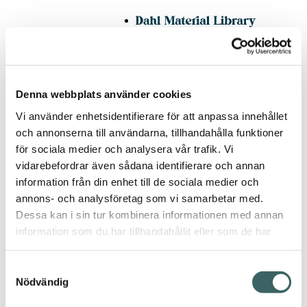
Denna webbplats använder cookies
hem
/ Fluffy Mohair
Vi använder enhetsidentifierare för att anpassa innehållet
– Elfenben FM073
och annonserna till användarna, tillhandahålla funktioner
för sociala medier och analysera vår trafik. Vi
vidarebefordrar även sådana identifierare och annan
information från din enhet till de sociala medier och
Fluffy
annons- och analysföretag som vi samarbetar med.
Mohair –
Dessa kan i sin tur kombinera informationen med annan
Elfenben
information som du har tillhandahållit eller som de har
FM073
samlat in när du har använt deras tjänster.
Samtyckesval
Tillbaka
Nödvändig
Detta lyxiga och
mjuka mohairgarn är