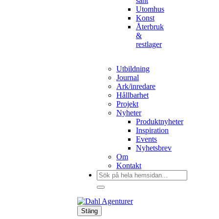
sånt
Utomhus
Konst
Återbruk
&
restlager
Utbildning
Journal
Ark/inredare
Hållbarhet
Projekt
Nyheter
Produktnyheter
Inspiration
Events
Nyhetsbrev
Om
Kontakt
Sök
efter:
Stäng