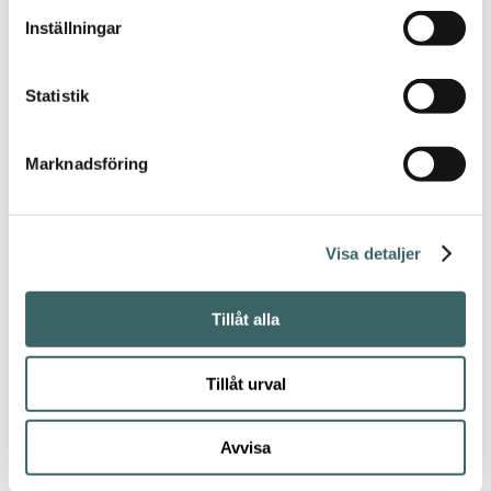
från Sydafrika och
Inställningar
finns i många läckra
och matchande
färger. Dess fluffiga
Statistik
och ljuvliga garn
består av 78%
Mohair 13% Ull 9%
Nylon
Marknadsföring
Info
Visa detaljer
50 g
Garnvikt
Tillåt alla
100 m
Längd
Tillåt urval
5,5 - 7
Stickor
mm
Avvisa
12 m - 10