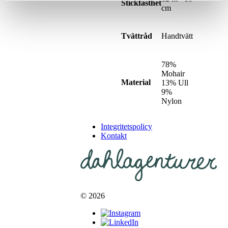
Stickfasthet
cm
Handtvätt
Tvättråd
78%
Mohair
Material
13% Ull
9%
Nylon
Integritetspolicy
Kontakt
© 2026