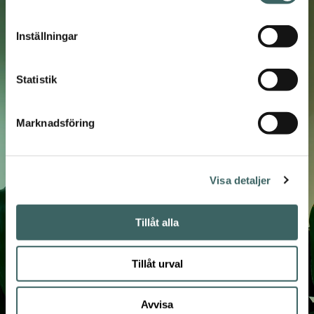
dig.
E-
Inställningar
post
*
Samtycke
*
Statistik
Jag samtycker till att ni behandlar mina
personuppgifter utifrån vår
dataskyddspolicy.
*
Marknadsföring
Prenumerera
Nej tack, visa inte igen!
Visa detaljer
Tillåt alla
Tillåt urval
Avvisa