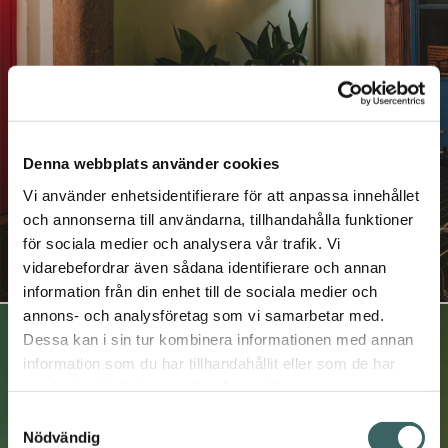
Denna webbplats använder cookies
Vi använder enhetsidentifierare för att anpassa innehållet
och annonserna till användarna, tillhandahålla funktioner
för sociala medier och analysera vår trafik. Vi
vidarebefordrar även sådana identifierare och annan
×
information från din enhet till de sociala medier och
Prenumerera på våra utskick
annons- och analysföretag som vi samarbetar med.
Vill du få inbjudningar till våra events och
Dessa kan i sin tur kombinera informationen med annan
seminarier samt vara säker på att du inte missar
information som du har tillhandahållit eller som de har
någon fin produktnyhet – allt levererat direkt till
samlat in när du har använt deras tjänster.
din mailkorg? Såklart du vill! Fyll bara i din e-
Samtyckesval
postadress här nedan. Självklart kan du när som
Nödvändig
helst avregistrera dig, ifall du nu skulle ångra