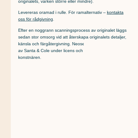
originalets, varken större eller mindre).
Levereras oramad i rulle. För ramalternativ –
kontakta
oss för
rådgivning
.
Efter en noggrann scanningsprocess av originalet läggs
sedan stor omsorg vid att återskapa originalets detaljer,
känsla och färgåtergivning. Neoseries trycks i Barcelona
av Santa & Cole under licens och royalty utgår alltid till
konstnären.