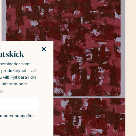
×
utskick
h seminarier samt
 produktnyhet – allt
 vill! Fyll bara i din
u när som helst
ig.
na personuppgifter