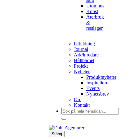
sånt
Utomhus
Konst
Återbruk
&
restlager
Utbildning
Journal
Ark/inredare
Hållbarhet
Projekt
Nyheter
Produktnyheter
Inspiration
Events
Nyhetsbrev
Om
Kontakt
Sök
efter:
Stäng