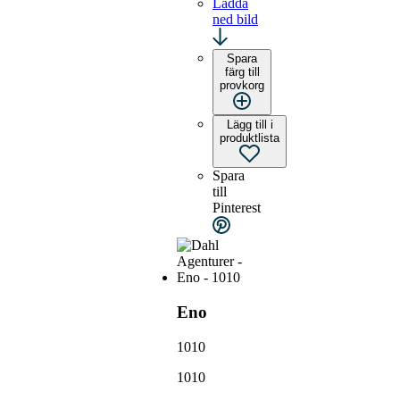
Ladda
ned bild
Spara
färg till
provkorg
Lägg till i
produktlista
Spara
till
Pinterest
Eno
1010
1010