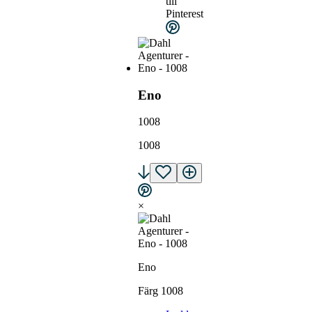
till
Pinterest
Eno
1008
1008
×
Eno
Färg 1008