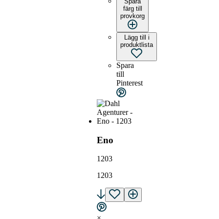
Spara
färg till
provkorg
Lägg till i
produktlista
Spara
till
Pinterest
Eno
1203
1203
×