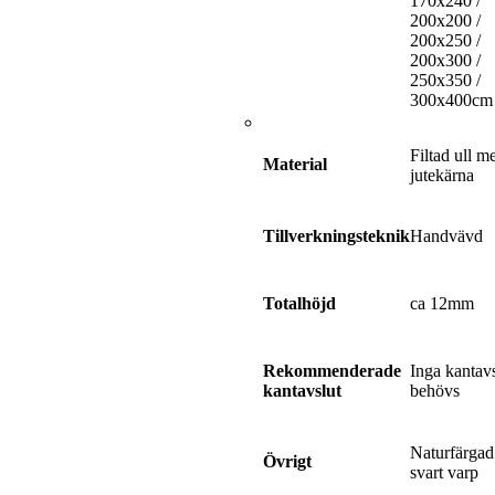
170x240 /
200x200 /
200x250 /
200x300 /
250x350 /
300x400cm
Filtad ull m
Material
jutekärna
Handvävd
Tillverkningsteknik
ca 12mm
Totalhöjd
Inga kantavs
Rekommenderade
behövs
kantavslut
Naturfärgad 
Övrigt
svart varp