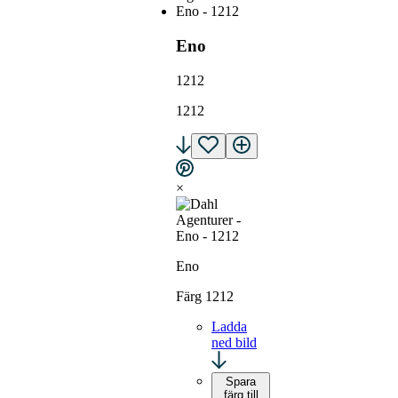
Eno
1212
1212
×
Eno
Färg 1212
Ladda
ned bild
Spara
färg till