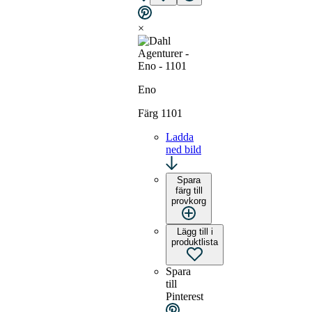
×
Eno
Färg 1101
Ladda
ned bild
Spara
färg till
provkorg
Lägg till i
produktlista
Spara
till
Pinterest