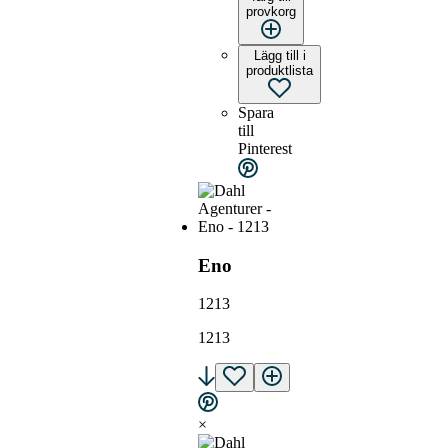
provkorg
Lägg till i
produktlista
Spara
till
Pinterest
Eno
1213
1213
×