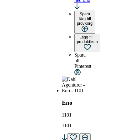
ned bild
Spara
färg till
provkorg
Lägg till i
produktlista
Spara
till
Pinterest
Eno
1101
1101