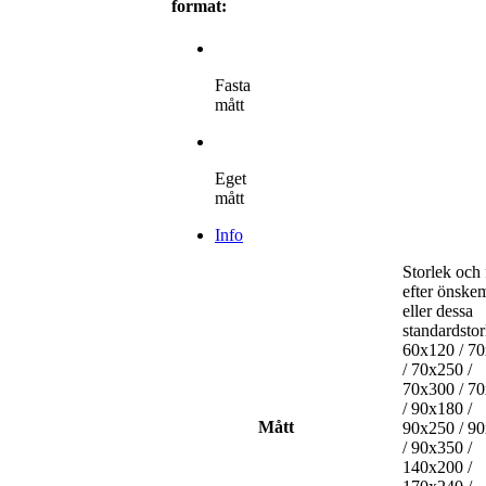
format:
Fasta
mått
Eget
mått
Info
Storlek och
efter önske
eller dessa
standardstor
60x120 / 7
/ 70x250 /
70x300 / 7
/ 90x180 /
Mått
90x250 / 9
/ 90x350 /
140x200 /