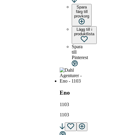
Spara
färg till
provkorg
Lägg till i
produktlista
Spara
till
Pinterest
Eno
1103
1103