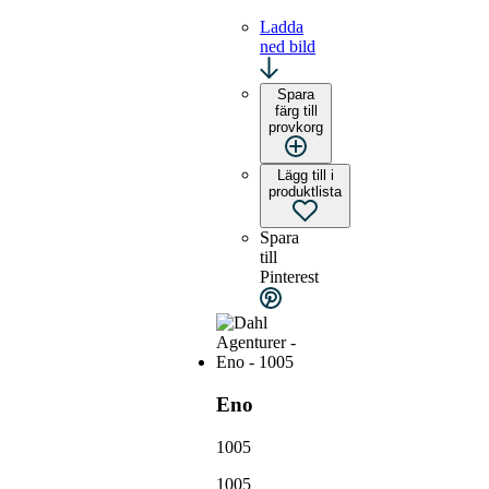
Ladda
ned bild
Spara
färg till
provkorg
Lägg till i
produktlista
Spara
till
Pinterest
Eno
1005
1005