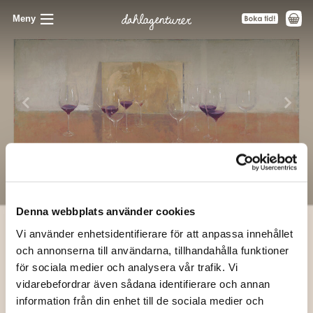
Meny
Denna webbplats använder cookies
Vi använder enhetsidentifierare för att anpassa innehållet
hem
/ Compañía
och annonserna till användarna, tillhandahålla funktioner
för sociala medier och analysera vår trafik. Vi
Compañía
vidarebefordrar även sådana identifierare och annan
Tillbaka
×
information från din enhet till de sociala medier och
Prenumerera på våra utskick
Carmen Galofré
, 2020