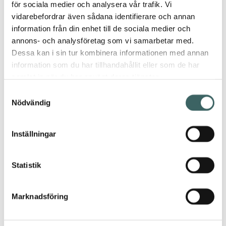
för sociala medier och analysera vår trafik. Vi
vidarebefordrar även sådana identifierare och annan
information från din enhet till de sociala medier och
annons- och analysföretag som vi samarbetar med.
×
Dessa kan i sin tur kombinera informationen med annan
information som du har tillhandahållit eller som de har
samlat in när du har använt deras tjänster.
Ceras
Samtyckesval
Nödvändig
Färg 1
Ladda
ned bild
Inställningar
Spara
färg till
Statistik
provkorg
Lägg till i
Marknadsföring
produktlista
Spara