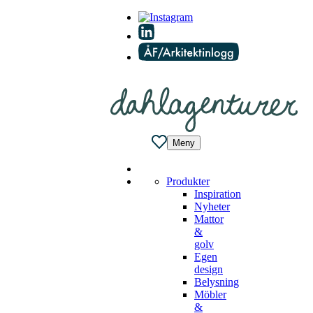
Meny
Produkter
Inspiration
Nyheter
Mattor
&
golv
Egen
design
Belysning
Möbler
&