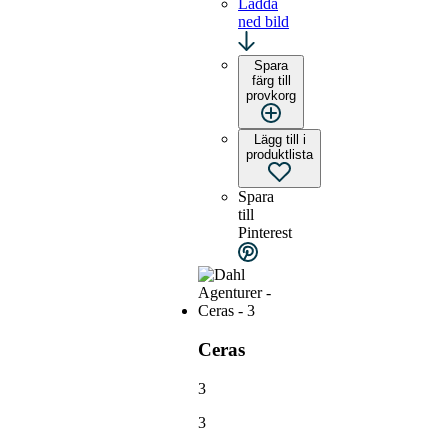
Ladda
ned bild
Spara
färg till
provkorg
Lägg till i
produktlista
Spara
till
Pinterest
Ceras
3
3