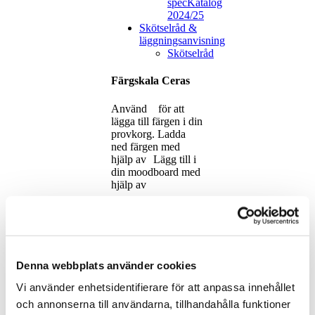
spec
Katalog
2024/25
Skötselråd &
läggningsanvisning
Skötselråd
Färgskala Ceras
Använd
för att
lägga till färgen i din
provkorg.
Ladda
ned färgen med
hjälp av
Lägg till i
din moodboard med
hjälp av
Ceras
Denna webbplats använder cookies
Vi använder enhetsidentifierare för att anpassa innehållet
1
och annonserna till användarna, tillhandahålla funktioner
1