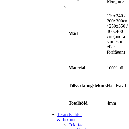
Marquina
170x240 /
200x300cm
/ 250x350 /
300x400
Mått
cm (andra
storlekar
efter
förfrågan)
100% ull
Material
Handvävd
Tillverkningsteknik
4mm
Totalhöjd
Tekniska filer
& dokument
Teknisk