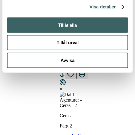
till
Pinterest
Visa detaljer
Tillåt alla
Ceras
Tillåt urval
2
Avvisa
2
×
Ceras
Färg 2