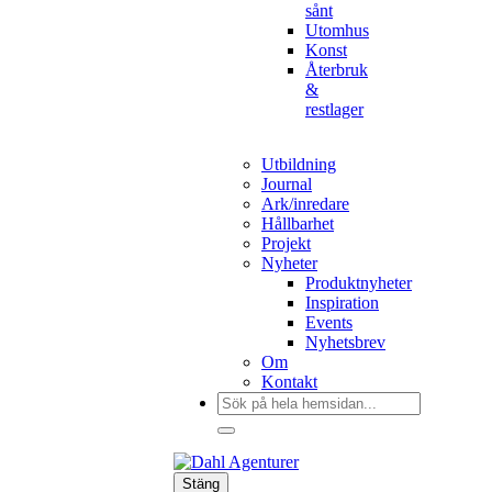
sånt
Utomhus
Konst
Återbruk
&
restlager
Utbildning
Journal
Ark/inredare
Hållbarhet
Projekt
Nyheter
Produktnyheter
Inspiration
Events
Nyhetsbrev
Om
Kontakt
Sök
efter:
Stäng