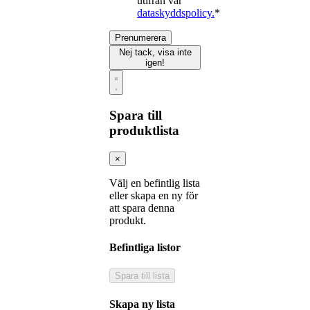
utifrån vår
dataskyddspolicy.
*
Prenumerera
Nej tack, visa inte
igen!
Spara till
produktlista
×
Välj en befintlig lista
eller skapa en ny för
att spara denna
produkt.
Befintliga listor
Spara till lista
Skapa ny lista