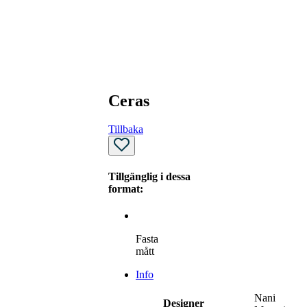
Ceras
Tillbaka
Tillgänglig i dessa
format:
Fasta
mått
Info
Nani
Designer