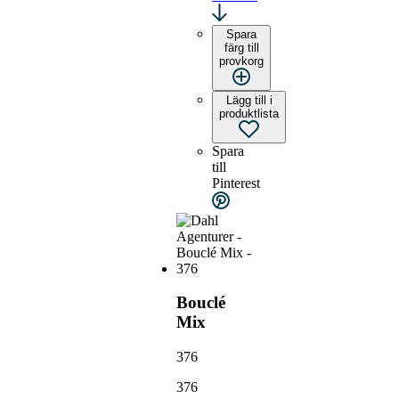
Spara
färg till
provkorg
Lägg till i
produktlista
Spara
till
Pinterest
Bouclé
Mix
376
376