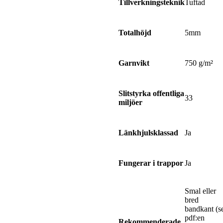
Tuftad
Tillverkningsteknik
5mm
Totalhöjd
750 g/m²
Garnvikt
Slitstyrka offentliga
33
miljöer
Ja
Länkhjulsklassad
Ja
Fungerar i trappor
Smal eller
bred
bandkant (s
pdf:en
Rekommenderade