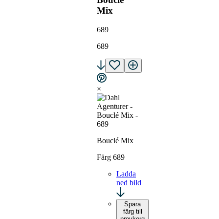
Mix
689
689
×
Bouclé Mix
Färg 689
Ladda
ned bild
Spara
färg till
provkorg