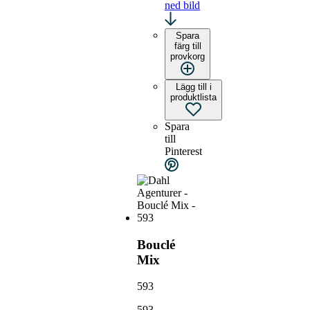
ned bild
Spara
färg till
provkorg
Lägg till i
produktlista
Spara
till
Pinterest
Bouclé
Mix
593
593