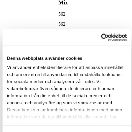
Mix
562
562
×
Denna webbplats använder cookies
Vi använder enhetsidentifierare för att anpassa innehållet
och annonserna till användarna, tillhandahålla funktioner
Bouclé Mix
för sociala medier och analysera vår trafik. Vi
vidarebefordrar även sådana identifierare och annan
Färg 562
information från din enhet till de sociala medier och
Ladda
annons- och analysföretag som vi samarbetar med.
ned bild
Dessa kan i sin tur kombinera informationen med annan
information som du har tillhandahållit eller som de har
Spara
samlat in när du har använt deras tjänster.
färg till
provkorg