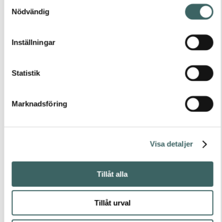
Samtyckesval
Nödvändig
Lägg till i
produktlista
Inställningar
Spara
till
Pinterest
Statistik
Marknadsföring
Bouclé
Mix
Visa detaljer
573
Tillåt alla
573
Tillåt urval
×