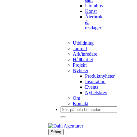
sånt
Utomhus
Konst
Återbruk
&
restlager
Utbildning
Journal
Ark/inredare
Hållbarhet
Projekt
Nyheter
Produktnyheter
Inspiration
Events
Nyhetsbrev
Om
Kontakt
Sök
efter:
Stäng