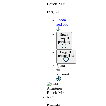
Bouclé Mix
Färg 596
Ladda
ned bild
Spara
färg till
provkorg
Lägg till i
produktlista
Spara
till
Pinterest
Bouclé