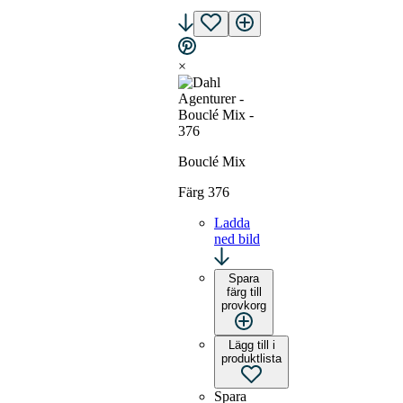
×
Bouclé Mix
Färg 376
Ladda
ned bild
Spara
färg till
provkorg
Lägg till i
produktlista
Spara