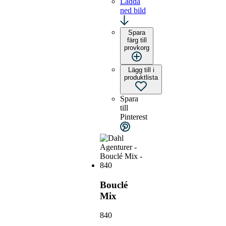
Ladda
ned bild
Spara
färg till
provkorg
Lägg till i
produktlista
Spara
till
Pinterest
Bouclé
Mix
840