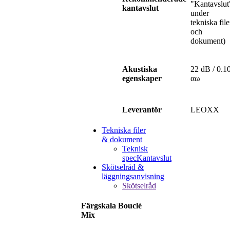
"Kantavslut
kantavslut
under
tekniska file
och
dokument)
22 dB / 0.1
Akustiska
αω
egenskaper
LEOXX
Leverantör
Tekniska filer
& dokument
Teknisk
spec
Kantavslut
Skötselråd &
läggningsanvisning
Skötselråd
Färgskala Bouclé
Mix