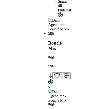
Spara
till
Pinterest
Bouclé
Mix
596
596
×