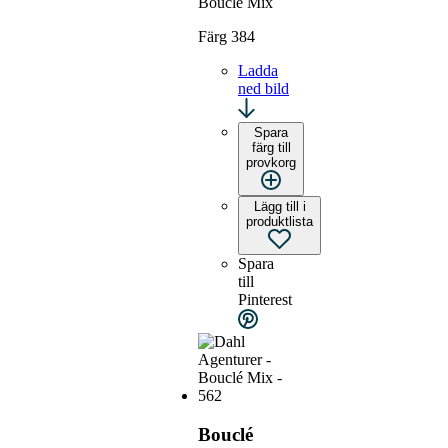
Bouclé Mix
Färg 384
Ladda
ned bild
Spara
färg till
provkorg
Lägg till i
produktlista
Spara
till
Pinterest
Bouclé