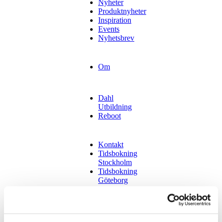
Nyheter
Produktnyheter
Inspiration
Events
Nyhetsbrev
Om
Dahl
Utbildning
Reboot
Kontakt
Tidsbokning
Stockholm
Tidsbokning
Göteborg
Tidsbokning
Malmö
Hyr vår lokal