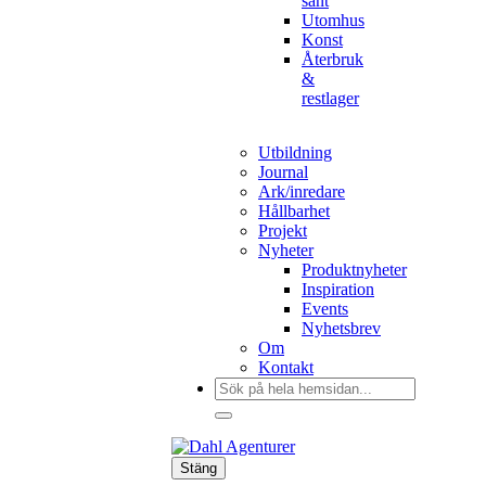
sånt
Utomhus
Konst
Återbruk
&
restlager
Utbildning
Journal
Ark/inredare
Hållbarhet
Projekt
Nyheter
Produktnyheter
Inspiration
Events
Nyhetsbrev
Om
Kontakt
Sök
efter:
Stäng