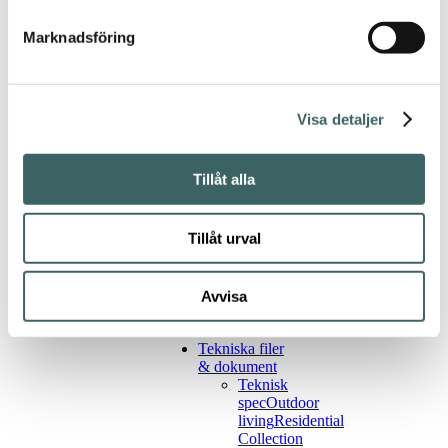
Tillbaka
Marknadsföring
Miguel Milá, 1968
Visa detaljer
Info
44 x
Mått
50 x
Tillåt alla
86 cm
Tillåt urval
Rotting
Material
Avvisa
Trenat
Leverantör
Tekniska filer
& dokument
Teknisk
spec
Outdoor
living
Residential
Collection