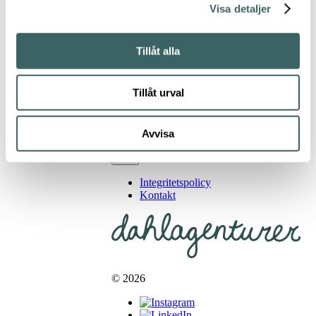
Santa & Cole
Visa detaljer
Utställningsex från
Dahl Agenturers
Tillåt alla
showroom.
Läs mer om Arne S
Domus här.
Tillåt urval
Kontakta oss för
pris!
Avvisa
Integritetspolicy
Kontakt
© 2026