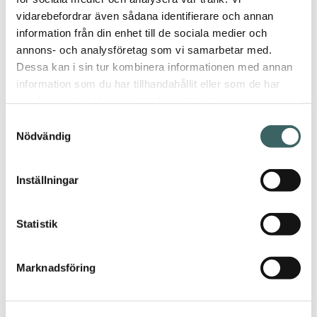
vidarebefordrar även sådana identifierare och annan
information från din enhet till de sociala medier och
annons- och analysföretag som vi samarbetar med.
Dessa kan i sin tur kombinera informationen med annan
information som du har tillhandahållit eller som de har
hem
/ Arne S
samlat in när du har använt deras tjänster.
Domus, second
Samtyckesval
hand
Nödvändig
Inställningar
Arne S
Domus,
Statistik
second hand
Tillbaka
Marknadsföring
5st pendlar Arne
Domus, senapsgula.