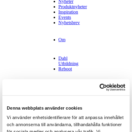
Nyheter
Produktnyheter
Inspiration
Events
Nyhetsbrev
Om
Dahl
Utbildning
Reboot
Kontakt
Tidsbokning
Stockholm
Tidsbokning
Göteborg
Denna webbplats använder cookies
Tidsbokning
Vi använder enhetsidentifierare för att anpassa innehållet
Malmö
Hyr vår lokal
och annonserna till användarna, tillhandahålla funktioner
för sociala medier och analysera vår trafik. Vi