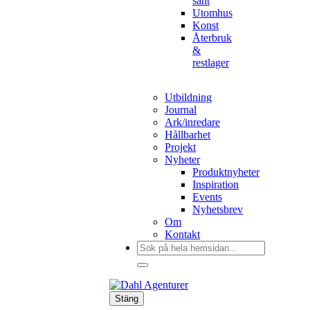
sånt
Utomhus
Konst
Återbruk
&
restlager
Utbildning
Journal
Ark/inredare
Hållbarhet
Projekt
Nyheter
Produktnyheter
Inspiration
Events
Nyhetsbrev
Om
Kontakt
Sök
efter:
Stäng