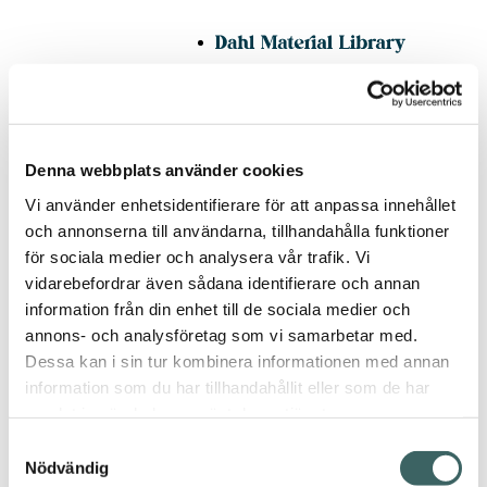
Denna webbplats använder cookies
Vi använder enhetsidentifierare för att anpassa innehållet
hem
/ Alborada
och annonserna till användarna, tillhandahålla funktioner
för sociala medier och analysera vår trafik. Vi
vidarebefordrar även sådana identifierare och annan
information från din enhet till de sociala medier och
Alborada
annons- och analysföretag som vi samarbetar med.
Tillbaka
Dessa kan i sin tur kombinera informationen med annan
information som du har tillhandahållit eller som de har
Carla Cascales
,
samlat in när du har använt deras tjänster.
2021
Samtyckesval
En del av serien
Nödvändig
Neoseries – ett