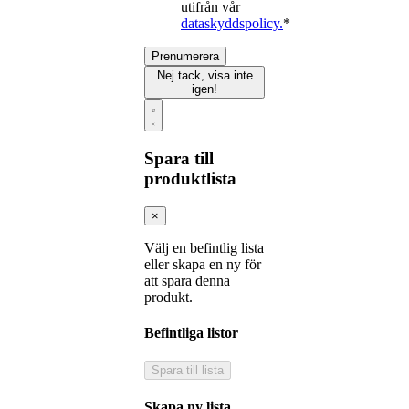
utifrån vår
dataskyddspolicy.
*
Prenumerera
Nej tack, visa inte
igen!
Spara till
produktlista
×
Välj en befintlig lista
eller skapa en ny för
att spara denna
produkt.
Befintliga listor
Spara till lista
Skapa ny lista