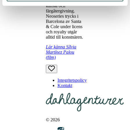
originalets detaljer,
känsla och
färgåtergivning.
Neoseries trycks i
Barcelona av Santa
& Cole under licens
och royalty utgår
alltid till konstnären.
Lär känna Sílvia
Martínez Palou
(film)
Integritetspolicy
Kontakt
© 2026