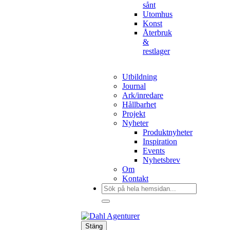
sånt
Utomhus
Konst
Återbruk
&
restlager
Utbildning
Journal
Ark/inredare
Hållbarhet
Projekt
Nyheter
Produktnyheter
Inspiration
Events
Nyhetsbrev
Om
Kontakt
Sök
efter:
Stäng