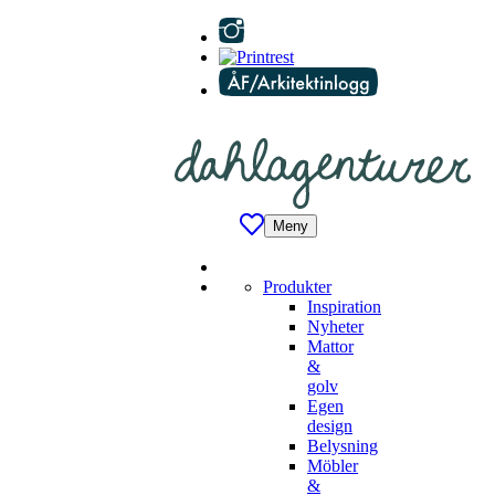
Meny
Produkter
Inspiration
Nyheter
Mattor
&
golv
Egen
design
Belysning
Möbler
&