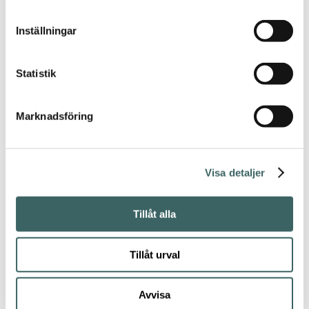
omsorgsfullt
reproducerat tryck
av originalverket på
Inställningar
fint bomullspapper, i
en obegränsad men
numrerad samt
Statistik
certifierad upplaga.
Mått: 81 x 130cm
(måttet är alltid
Marknadsföring
samma som
originalets, varken
större eller mindre).
Visa detaljer
Levereras oramad i
rulle. För
ramalternativ –
kontakta oss för
Tillåt alla
rådgivning
.
Efter en noggrann
Tillåt urval
scanningsprocess av
originalet läggs
sedan stor omsorg
Avvisa
vid att återskapa