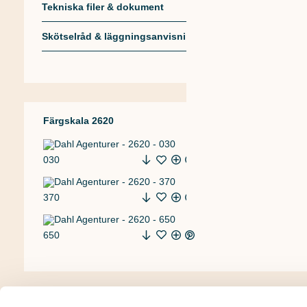
Tekniska filer & dokument
Skötselråd & läggningsanvisning
Färgskala 2620
030
050
370
470
650
Projekt med 2620