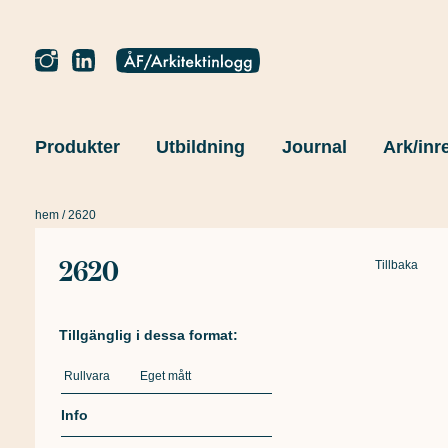
Produkter
Utbildning
Journal
Ark/inr
hem
/ 2620
2620
Tillbaka
Tillgänglig i dessa format:
Rullvara
Eget mått
Info