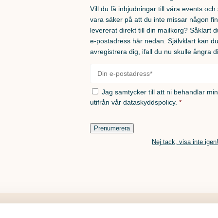
Vill du få inbjudningar till våra events oc
vara säker på att du inte missar någon fin
levererat direkt till din mailkorg? Såklart du
e-postadress här nedan. Självklart kan d
avregistrera dig, ifall du nu skulle ångra d
E-
post
*
Använd
för att lägga till färgen i din provkorg.
Ladda ned färg
Samtycke
*
Jag samtycker till att ni behandlar mi
utifrån vår
dataskyddspolicy.
*
170
230
Prenumerera
530
610
Nej tack, visa inte igen