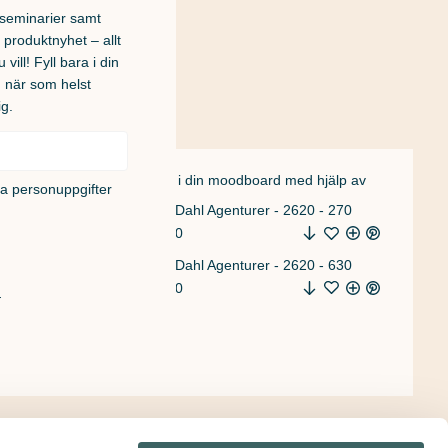
h seminarier samt
 produktnyhet – allt
 vill! Fyll bara i din
u när som helst
ig.
en med hjälp av
Lägg till i din moodboard med hjälp av
na personuppgifter
270
630
!