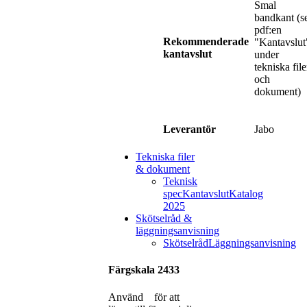
Smal
bandkant (s
pdf:en
Rekommenderade
"Kantavslut
kantavslut
under
tekniska file
och
dokument)
Jabo
Leverantör
Tekniska filer
& dokument
Teknisk
spec
Kantavslut
Katalog
2025
Skötselråd &
läggningsanvisning
Skötselråd
Läggningsanvisning
Färgskala 2433
Använd
för att