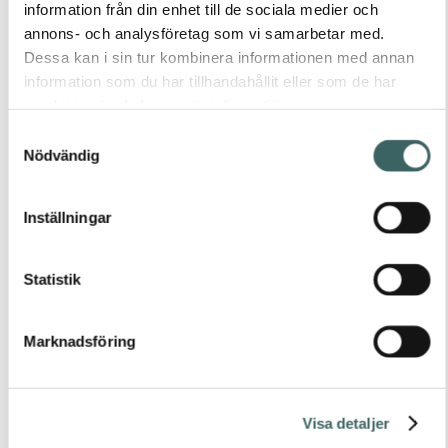
030
information från din enhet till de sociala medier och
annons- och analysföretag som vi samarbetar med.
030
Dessa kan i sin tur kombinera informationen med annan
information som du har tillhandahållit eller som de har
samlat in när du har använt deras tjänster.
×
Samtyckesval
Nödvändig
2433
Inställningar
Färg 030
Statistik
Ladda
ned bild
Marknadsföring
Spara
färg till
provkorg
Lägg till i
Visa detaljer
produktlista