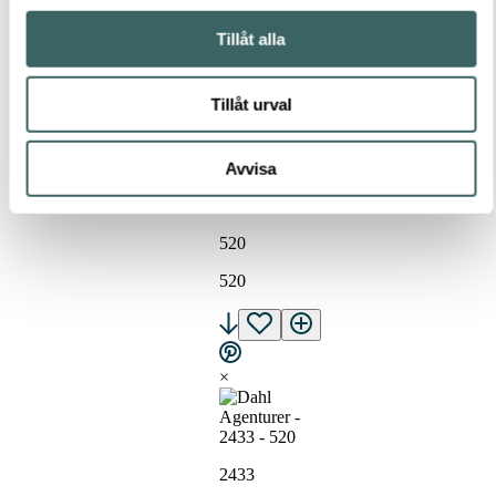
Spara
Tillåt alla
till
Pinterest
Tillåt urval
Avvisa
2433
520
520
×
2433