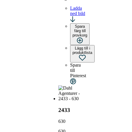
Ladda
ned bild
Spara
färg till
provkorg
Lägg till i
produktlista
Spara
till
Pinterest
2433
630
630