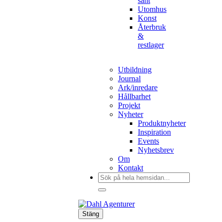
sånt
Utomhus
Konst
Återbruk
&
restlager
Utbildning
Journal
Ark/inredare
Hållbarhet
Projekt
Nyheter
Produktnyheter
Inspiration
Events
Nyhetsbrev
Om
Kontakt
Sök
efter:
Stäng