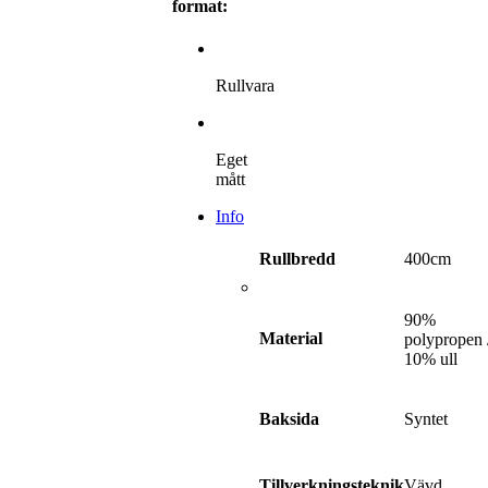
format:
Rullvara
Eget
mått
Info
400cm
Rullbredd
90%
Material
polypropen 
10% ull
Syntet
Baksida
Vävd
Tillverkningsteknik