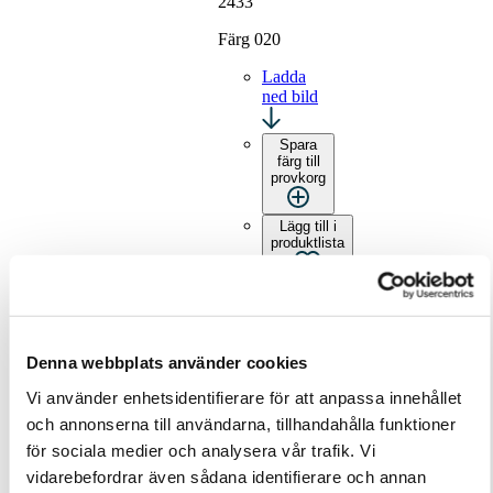
2433
Färg 020
Ladda
ned bild
Spara
färg till
provkorg
Lägg till i
produktlista
Spara
till
Pinterest
Denna webbplats använder cookies
Vi använder enhetsidentifierare för att anpassa innehållet
och annonserna till användarna, tillhandahålla funktioner
för sociala medier och analysera vår trafik. Vi
2433
vidarebefordrar även sådana identifierare och annan