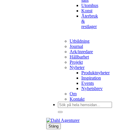
sånt
Utomhus
Konst
Återbruk
&
restlager
Utbildning
Journal
Ark/inredare
Hållbarhet
Projekt
Nyheter
Produktnyheter
Inspiration
Events
Nyhetsbrev
Om
Kontakt
Sök
efter:
Stäng