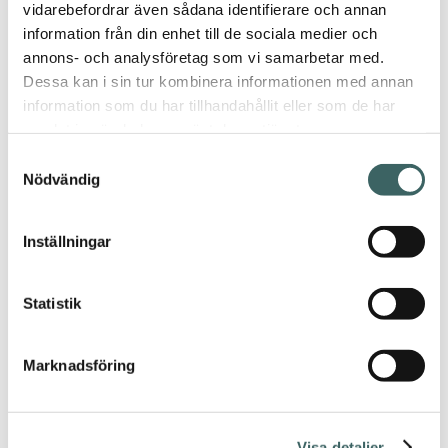
vidarebefordrar även sådana identifierare och annan
information från din enhet till de sociala medier och
annons- och analysföretag som vi samarbetar med.
Dessa kan i sin tur kombinera informationen med annan
information som du har tillhandahållit eller som de har
Hem
/
Mattor
/ Bea
samlat in när du har använt deras tjänster.
(mattan, inte såsen!)
Samtyckesval
Bea (mattan,
Nödvändig
inte såsen!)
Inställningar
Tjo! Nu har våra
alldeles egna Bea-
pärmar anlänt, hojta
Statistik
om du vill haffa ett
ex!
Den flatvävda
Marknadsföring
mattan Bea är med
sin lågmälda men
ändå uttrycksfulla
textila struktur lika
användbar i stora
Visa detaljer