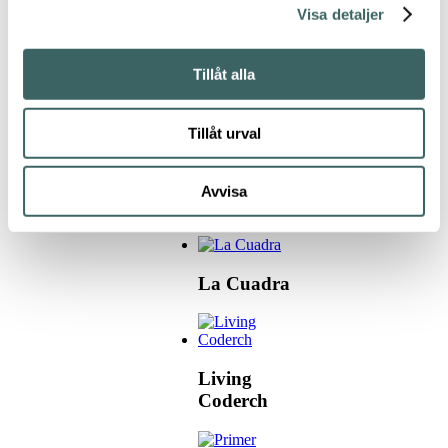
Visa detaljer
Cielo y
geometría
Tillåt alla
Tillåt urval
Claroscuros
(La
Avvisa
Ricarda)
La Cuadra
Living
Coderch