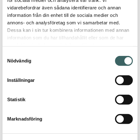
vidarebefordrar även sådana identifierare och annan
information från din enhet till de sociala medier och
Capilla de
annons- och analysföretag som vi samarbetar med.
las
Dessa kan i sin tur kombinera informationen med annan
Capuchinas
information som du har tillhandahållit eller som de har
samlat in när du har använt deras tjänster.
Samtyckesval
Nödvändig
Casa
Cocoon
(Paul
Inställningar
Rudolph)
Statistik
Casa
Marknadsföring
estudio 2