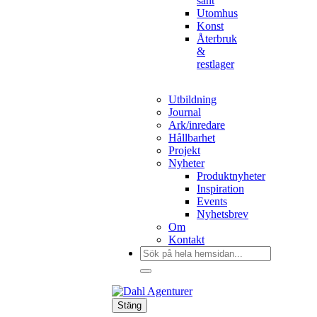
sånt
Utomhus
Konst
Återbruk
&
restlager
Utbildning
Journal
Ark/inredare
Hållbarhet
Projekt
Nyheter
Produktnyheter
Inspiration
Events
Nyhetsbrev
Om
Kontakt
Sök
efter:
Stäng