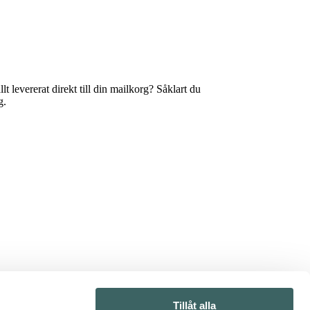
t levererat direkt till din mailkorg? Såklart du
g.
Tillåt alla