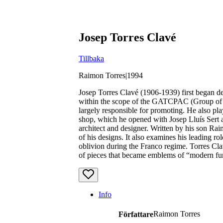
Josep Torres Clavé
Tillbaka
Raimon Torres
|
1994
Josep Torres Clavé (1906-1939) first began des
within the scope of the GATCPAC (Group of C
largely responsible for promoting. He also pl
shop, which he opened with Josep Lluís Sert a
architect and designer. Written by his son Ra
of his designs. It also examines his leading ro
oblivion during the Franco regime. Torres Clav
of pieces that became emblems of “modern fur
Info
Raimon Torres
Författare