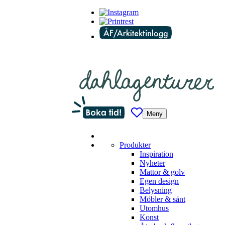
Meny
Produkter
Inspiration
Nyheter
Mattor & golv
Egen design
Belysning
Möbler & sånt
Utomhus
Konst