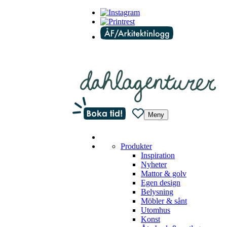
Meny
Produkter
Inspiration
Nyheter
Mattor & golv
Egen design
Belysning
Möbler & sånt
Utomhus
Konst