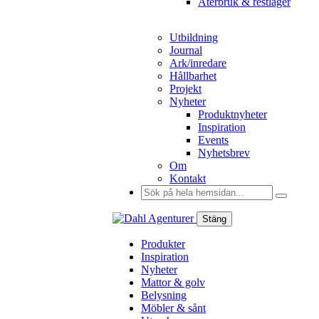
Återbruk & restlager
Utbildning
Journal
Ark/inredare
Hållbarhet
Projekt
Nyheter
Produktnyheter
Inspiration
Events
Nyhetsbrev
Om
Kontakt
Sök
efter:
Stäng
Produkter
Inspiration
Nyheter
Mattor & golv
Belysning
Möbler & sånt