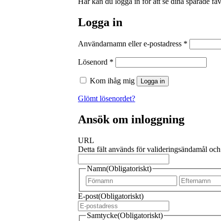
Här kan du logga in för att se dina sparade favo
Logga in
Användarnamn eller e-postadress
*
Lösenord
*
Kom ihåg mig
Logga in
Glömt lösenordet?
Ansök om inloggning
URL
Detta fält används för valideringsändamål och
Namn
(Obligatoriskt)
Förnamn
E-post
(Obligatoriskt)
Samtycke
(Obligatoriskt)