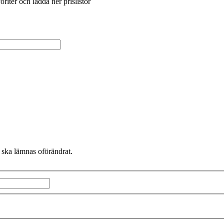
riter och ladda ner prislistor
 ska lämnas oförändrat.
Efternamn